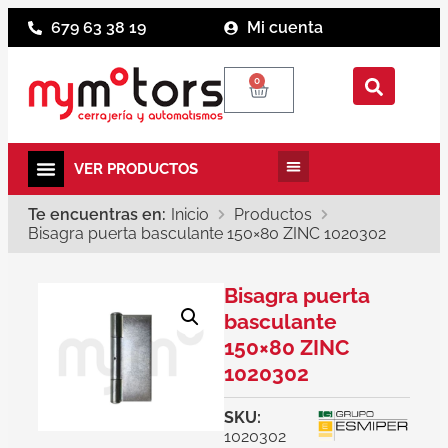
679 63 38 19
Mi cuenta
0
Te encuentras en:
Inicio
Productos
Bisagra puerta basculante 150×80 ZINC 1020302
Bisagra puerta
basculante
150×80 ZINC
1020302
SKU:
1020302