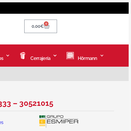
0
0,00
€
os
Cerrajería
Hörmann
333 – 30521015
es