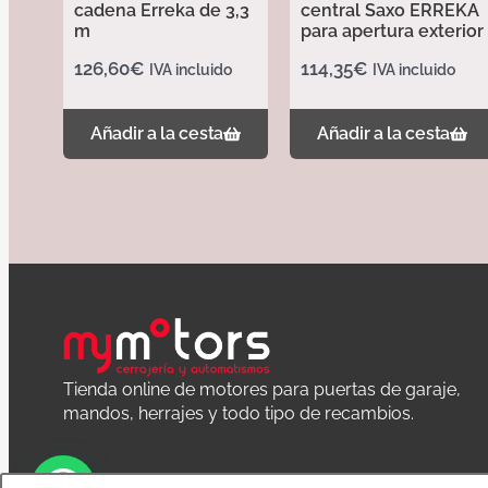
cadena Erreka de 3,3
central Saxo ERREKA
m
para apertura exterior
126,60
€
114,35
€
IVA incluido
IVA incluido
Añadir a la cesta
Añadir a la cesta
Tienda online de motores para puertas de garaje,
mandos, herrajes y todo tipo de recambios.