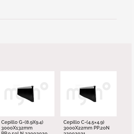
Cepillo G-(8.9X9.4)
Cepillo C-(4.5×4.9)
3000X132mm
3000X22mm PP.20N
PP.0.50LN 32002020
32002021