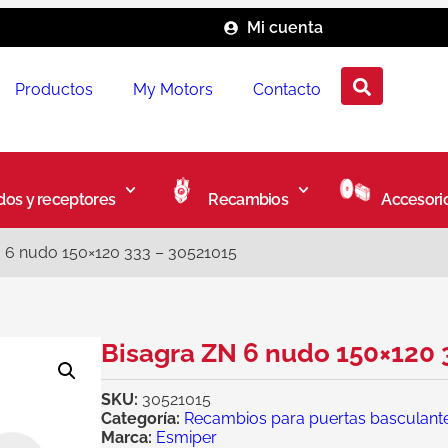
Mi cuenta
Productos
My Motors
Contacto
os y receptores
Recambios
Accesori
 6 nudo 150×120 333 – 30521015
Bisagra ZN 6 nudo 150×120 
SKU:
30521015
Categoría:
Recambios para puertas basculant
Marca:
Esmiper