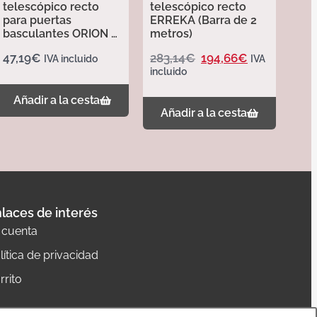
telescópico recto
telescópico recto
para puertas
ERREKA (Barra de 2
basculantes ORION –
metros)
Erreka
47,19
€
283,14
€
194,66
€
IVA incluido
IVA
incluido
Añadir a la cesta
Añadir a la cesta
laces de interés
 cuenta
lítica de privacidad
rrito