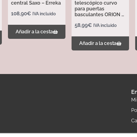
central Saxo – Erreka
telescópico curvo
para puertas
108,90
€
IVA incluido
basculantes ORION –
Erreka
58,99
€
IVA incluido
Añadir a la cesta
Añadir a la cesta
En
Mi
Po
Ca