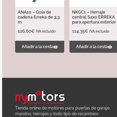
ANA10 – Guía de
NKGC1 – Herraje
cadena Erreka de 3,3
central Saxo ERREKA
m
para apertura exterior
126,60
€
114,35
€
IVA incluido
IVA incluido
Añadir a la cesta
Añadir a la cesta
Tienda online de motores para puertas de garaje,
mandos, herrajes y todo tipo de recambios.