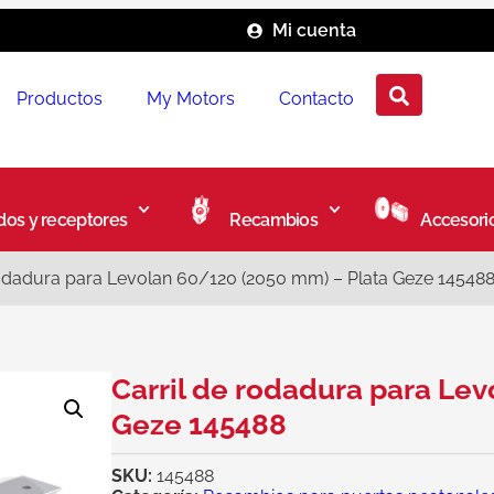
Mi cuenta
Productos
My Motors
Contacto
os y receptores
Recambios
Accesori
rodadura para Levolan 60/120 (2050 mm) – Plata Geze 14548
Carril de rodadura para Le
Geze 145488
SKU:
145488