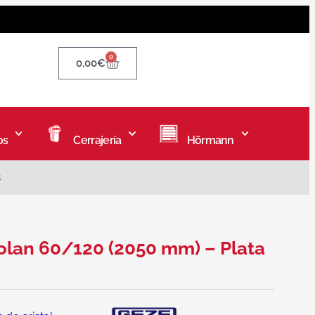
0
0,00
€
os
Cerrajería
Hörmann
8
volan 60/120 (2050 mm) – Plata