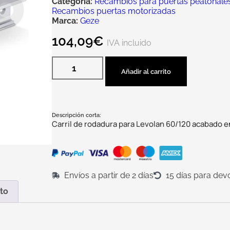
Categoría:
Recambios para puertas peatonales 
Recambios puertas motorizadas
Marca:
Geze
104,09
€
IVA incluido
Añadir al carrito
Descripción corta:
Carril de rodadura para Levolan 60/120 acabado 
Envíos a partir de 2 días
15 días para dev
to