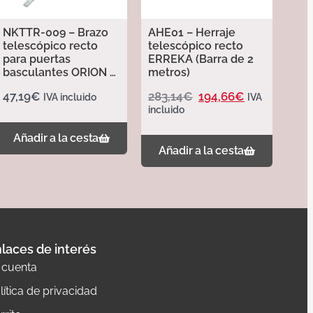
NKTTR-009 – Brazo
AHE01 – Herraje
telescópico recto
telescópico recto
para puertas
ERREKA (Barra de 2
basculantes ORION –
metros)
Erreka
47,19
€
283,14
€
194,66
€
IVA incluido
IVA
incluido
Añadir a la cesta
Añadir a la cesta
laces de interés
 cuenta
lítica de privacidad