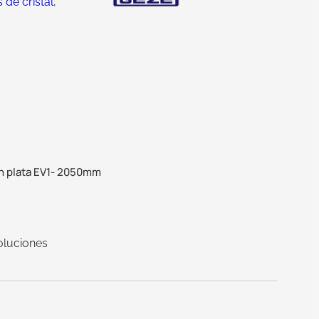
de cristal
,
en plata EV1- 2050mm
oluciones