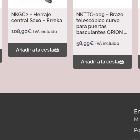
NKGC2 – Herraje
NKTTC-009 – Brazo
central Saxo – Erreka
telescópico curvo
para puertas
108,90
€
IVA incluido
basculantes ORION –
Erreka
58,99
€
IVA incluido
Añadir a la cesta
Añadir a la cesta
En
Mi
Po