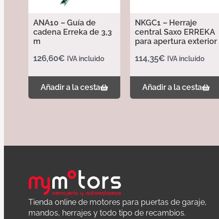
ANA10 – Guía de
NKGC1 – Herraje
cadena Erreka de 3,3
central Saxo ERREKA
m
para apertura exterior
126,60
€
114,35
€
IVA incluido
IVA incluido
Añadir a la cesta
Añadir a la cesta
Tienda online de motores para puertas de garaje,
mandos, herrajes y todo tipo de recambios.