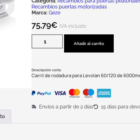
Categoría:
Recambios para puertas peatonales 
Recambios puertas motorizadas
Marca:
Geze
75,79
€
IVA incluido
Añadir al carrito
Descripción corta:
Carril de rodadura para Levolan 60/120 de 6000
Envíos a partir de 2 días
15 días para dev
to