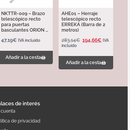
NKTTR-009 – Brazo
AHE01 – Herraje
telescópico recto
telescópico recto
para puertas
ERREKA (Barra de 2
basculantes ORION –
metros)
Erreka
47,19
€
283,14
€
194,66
€
IVA incluido
IVA
incluido
Añadir a la cesta
Añadir a la cesta
laces de interés
 cuenta
lítica de privacidad