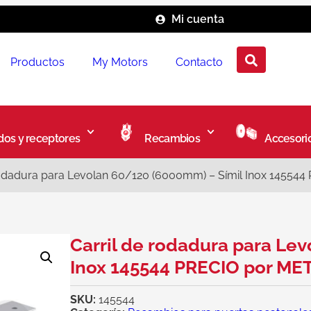
Mi cuenta
Productos
My Motors
Contacto
os y receptores
Recambios
Accesori
rodadura para Levolan 60/120 (6000mm) – Símil Inox 14554
Carril de rodadura para Le
Inox 145544 PRECIO por ME
SKU:
145544