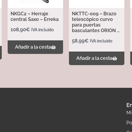
NKGC2 – Herraje
NKTTC-009 – Brazo
central Saxo – Erreka
telescópico curvo
para puertas
108,90
€
IVA incluido
basculantes ORION –
Erreka
58,99
€
IVA incluido
Añadir a la cesta
Añadir a la cesta
En
Mi
Po