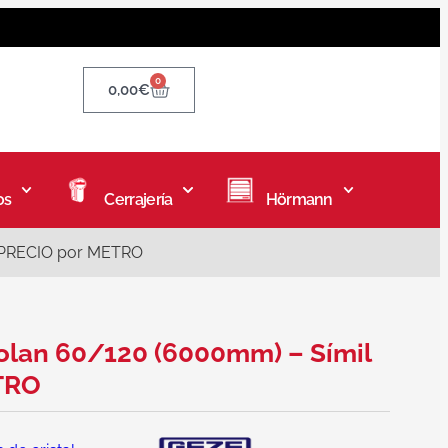
0
0,00
€
os
Cerrajería
Hörmann
4 PRECIO por METRO
volan 60/120 (6000mm) – Símil
TRO