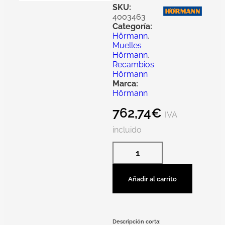
SKU:
4003463
Categoría:
Hörmann
,
Muelles
Hörmann
,
Recambios
Hörmann
Marca:
Hörmann
762,74
€
IVA
incluido
Añadir al carrito
Descripción corta: