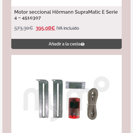
Motor seccional Hörmann SupraMatic E Serie
4 – 4510307
573,30
€
395,08
€
IVA incluido
Añadir a la cesta