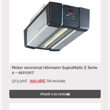
Motor seccional Hörmann SupraMatic E Serie
4 – 4510307
573,30
€
395,08
€
IVA incluido
Añadir a la cesta