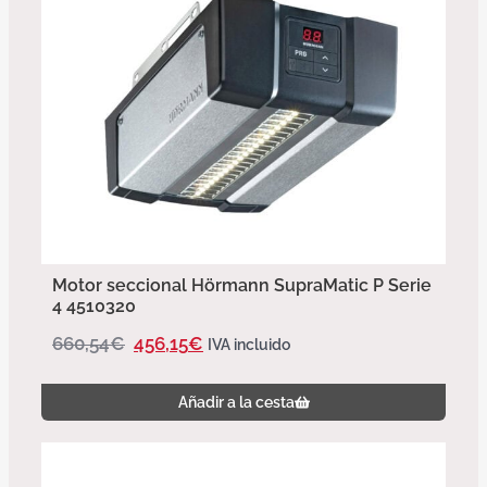
Motor seccional Hörmann SupraMatic P Serie
4 4510320
660,54
€
456,15
€
IVA incluido
Añadir a la cesta