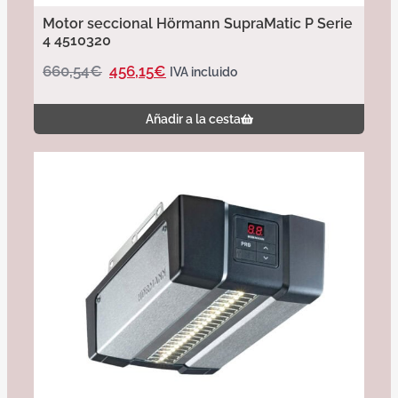
Motor seccional Hörmann SupraMatic P Serie
4 4510320
660,54
€
456,15
€
IVA incluido
Añadir a la cesta