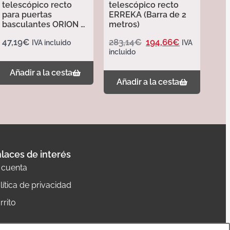
telescópico recto
telescópico recto
para puertas
ERREKA (Barra de 2
basculantes ORION –
metros)
Erreka
47,19
€
283,14
€
194,66
€
IVA incluido
IVA
incluido
Añadir a la cesta
Añadir a la cesta
laces de interés
 cuenta
lítica de privacidad
rrito