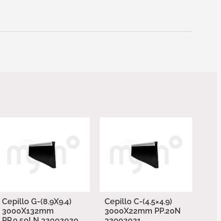
Cepillo G-(8.9X9.4)
Cepillo C-(4.5×4.9)
3000X132mm
3000X22mm PP.20N
PP.0.50LN 32002020
32002021