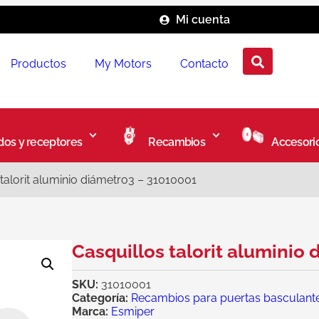
Mi cuenta
Productos
My Motors
Contacto
os y receptores
Recambios
Accesori
 talorit aluminio diámetro3 – 31010001
Casquillos talorit aluminio
SKU:
31010001
Categoría:
Recambios para puertas basculant
Marca:
Esmiper