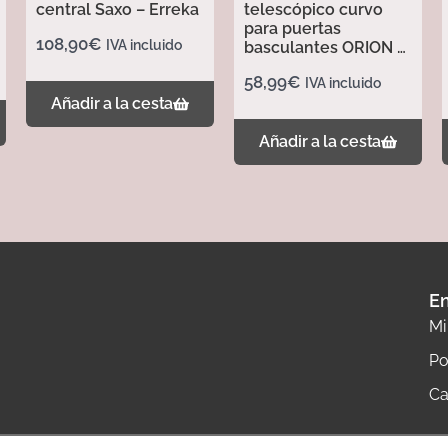
central Saxo – Erreka
telescópico curvo
para puertas
108,90
€
IVA incluido
basculantes ORION –
Erreka
58,99
€
IVA incluido
Añadir a la cesta
Añadir a la cesta
En
Mi
Po
Ca