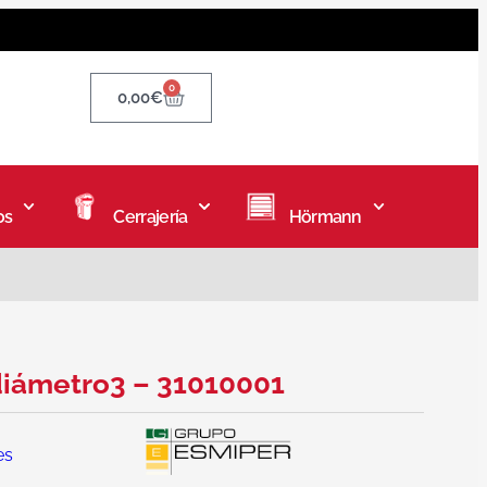
0
0,00
€
os
Cerrajería
Hörmann
 diámetro3 – 31010001
es