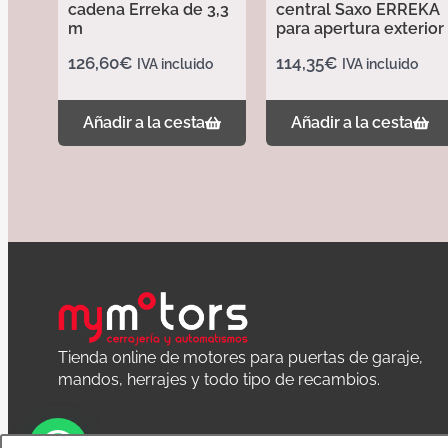
cadena Erreka de 3,3
central Saxo ERREKA
m
para apertura exterior
126,60
€
114,35
€
IVA incluido
IVA incluido
Añadir a la cesta
Añadir a la cesta
Tienda online de motores para puertas de garaje,
mandos, herrajes y todo tipo de recambios.