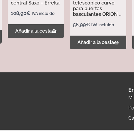
central Saxo – Erreka
telescópico curvo
para puertas
108,90
€
IVA incluido
basculantes ORION –
Erreka
58,99
€
IVA incluido
Añadir a la cesta
Añadir a la cesta
En
Mi
Po
Ca