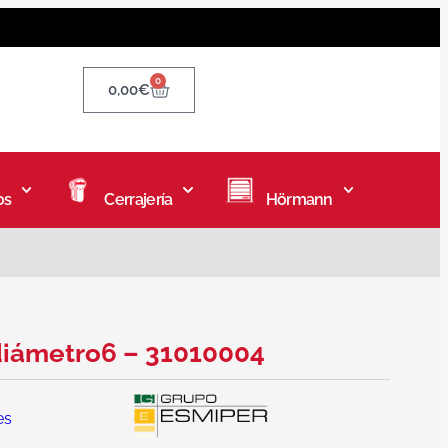
0
0,00
€
os
Cerrajería
Hörmann
 diámetro6 – 31010004
es