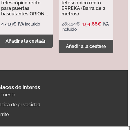
telescópico recto
telescópico recto
para puertas
ERREKA (Barra de 2
basculantes ORION –
metros)
Erreka
47,19
€
283,14
€
194,66
€
IVA incluido
IVA
incluido
Añadir a la cesta
Añadir a la cesta
laces de interés
 cuenta
lítica de privacidad
rrito