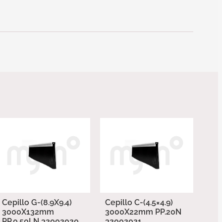
Cepillo G-(8.9X9.4)
Cepillo C-(4.5×4.9)
3000X132mm
3000X22mm PP.20N
PP.0.50LN 32002020
32002021