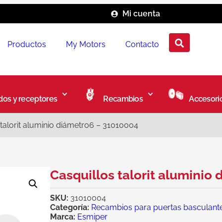
Mi cuenta
Productos
My Motors
Contacto
os y receptores
Recambios
Accesori
 talorit aluminio diámetro6 – 31010004
Casquillos talorit aluminio
SKU:
31010004
Categoría:
Recambios para puertas basculant
Marca:
Esmiper