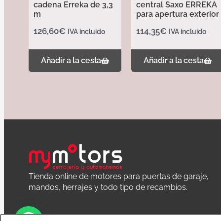
cadena Erreka de 3,3
central Saxo ERREKA
m
para apertura exterior
126,60
€
114,35
€
IVA incluido
IVA incluido
Añadir a la cesta
Añadir a la cesta
Tienda online de motores para puertas de garaje,
mandos, herrajes y todo tipo de recambios.