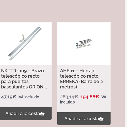
NKTTR-009 – Brazo
AHE01 – Herraje
telescópico recto
telescópico recto
para puertas
ERREKA (Barra de 2
basculantes ORION –
metros)
Erreka
47,19
€
283,14
€
194,66
€
IVA incluido
IVA
incluido
Añadir a la cesta
Añadir a la cesta