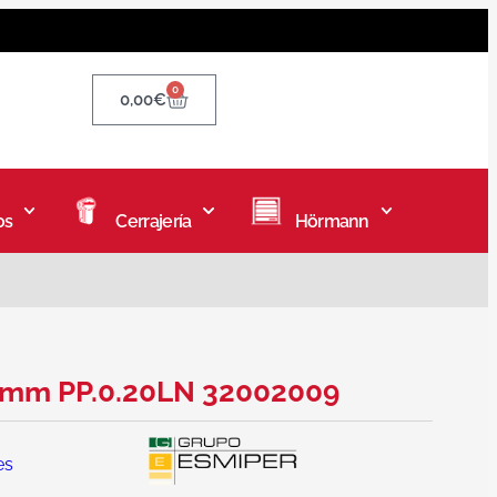
0
0,00
€
os
Cerrajería
Hörmann
32mm PP.0.20LN 32002009
es