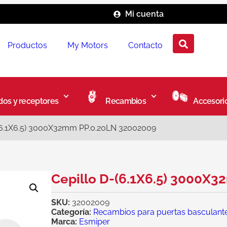
Mi cuenta
Productos
My Motors
Contacto
os y receptores
Recambios
Accesori
-(6.1X6.5) 3000X32mm PP.0.20LN 32002009
Cepillo D-(6.1X6.5) 3000X
SKU:
32002009
Categoría:
Recambios para puertas basculant
Marca:
Esmiper