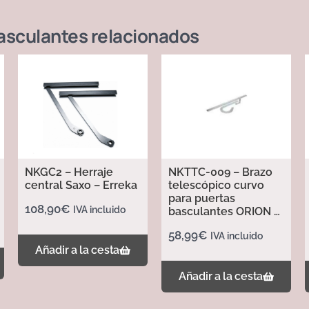
asculantes
relacionados
NKGC2 – Herraje
NKTTC-009 – Brazo
central Saxo – Erreka
telescópico curvo
para puertas
108,90
€
IVA incluido
basculantes ORION –
Erreka
58,99
€
IVA incluido
Añadir a la cesta
Añadir a la cesta