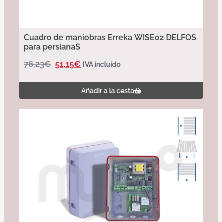
Cuadro de maniobras Erreka WISE02 DELFOS
para persianaS
76,23
€
51,15
€
IVA incluido
Añadir a la cesta