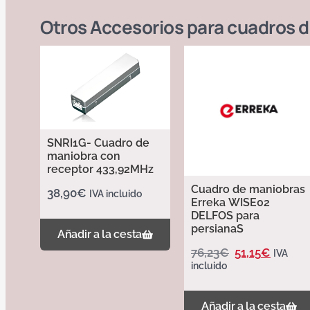
Otros
Accesorios para cuadros 
SNRI1G- Cuadro de
maniobra con
receptor 433,92MHz
Cuadro de maniobras
38,90
€
IVA incluido
Erreka WISE02
DELFOS para
persianaS
Añadir a la cesta
76,23
€
51,15
€
IVA
incluido
Añadir a la cesta