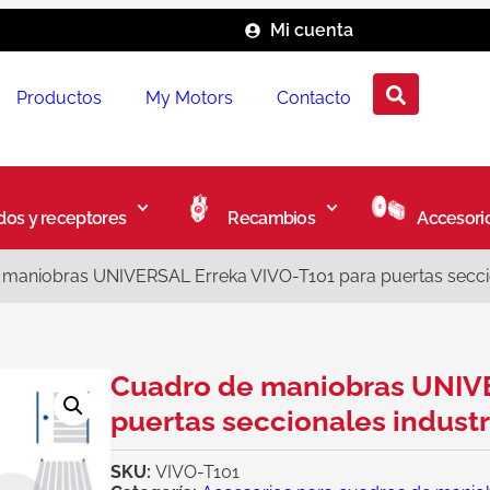
Mi cuenta
Productos
My Motors
Contacto
os y receptores
Recambios
Accesori
maniobras UNIVERSAL Erreka VIVO-T101 para puertas secciona
Cuadro de maniobras UNIVE
puertas seccionales industri
SKU:
VIVO-T101