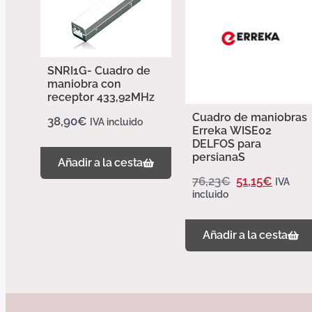
SNRI1G- Cuadro de
maniobra con
receptor 433,92MHz
Cuadro de maniobras
38,90
€
IVA incluido
Erreka WISE02
DELFOS para
persianaS
Añadir a la cesta
76,23
€
51,15
€
IVA
incluido
Añadir a la cesta