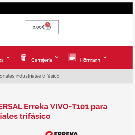
0
0,00
€
os
Cerrajería
Hörmann
les industriales trifásico
RSAL Erreka VIVO-T101 para
ales trifásico