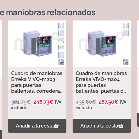
de maniobras
relacionados
Cuadro de maniobras
Cuadro de maniobras
Erreka VIVO-m203
Erreka VIVO-m204
para puertas
para puertas
batientes, correderas
batientes, puertas de
y basculantes
libro y puertas
361,79
€
248,73
€
435,60
€
287,50
€
IVA
IVA
basculantes
incluido
incluido
Añadir a la cesta
Añadir a la cesta