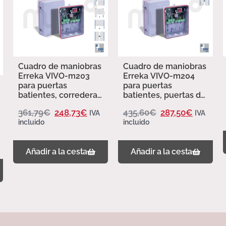
Cuadro de maniobras
Cuadro de maniobras
Erreka VIVO-m203
Erreka VIVO-m204
para puertas
para puertas
batientes, correderas
batientes, puertas de
y basculantes
libro y puertas
361,79
€
248,73
€
435,60
€
287,50
€
IVA
IVA
basculantes
incluido
incluido
Añadir a la cesta
Añadir a la cesta