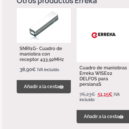
Otros productos
Erreka
SNRI1G- Cuadro de
maniobra con
receptor 433,92MHz
Cuadro de maniobras
38,90
€
IVA incluido
Erreka WISE02
DELFOS para
persianaS
Añadir a la cesta
76,23
€
51,15
€
IVA
incluido
Añadir a la cesta