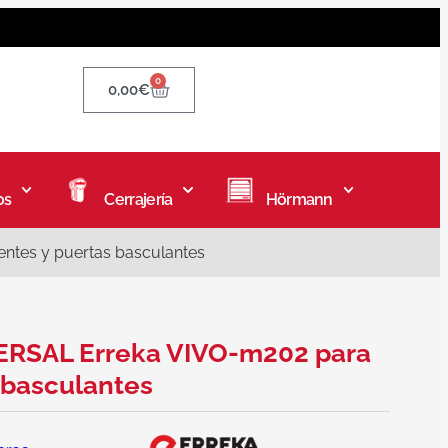
0
0,00
€
os
Cerrajería
Hörmann
ntes y puertas basculantes
ERSAL Erreka VIVO-m202 para
 basculantes