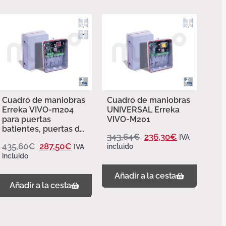
Cuadro de maniobras
Cuadro de maniobras
Erreka VIVO-m204
UNIVERSAL Erreka
para puertas
VIVO-M201
batientes, puertas de
343,64
€
236,30
€
IVA
libro y puertas
435,60
€
287,50
€
incluido
IVA
basculantes
incluido
Añadir a la cesta
Añadir a la cesta