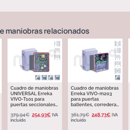
de maniobras
relacionados
Cuadro de maniobras
Cuadro de maniobras
UNIVERSAL Erreka
Erreka VIVO-m203
VIVO-T101 para
para puertas
puertas seccionales
batientes, correderas
industriales trifásico
y basculantes
379,94
€
254,93
€
361,79
€
248,73
€
IVA
IVA
incluido
incluido