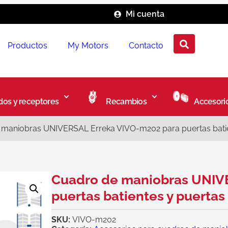
Mi cuenta
Productos
My Motors
Contacto
os y receptores
Recambios
Accesori
maniobras UNIVERSAL Erreka VIVO-m202 para puertas batie
Cuadro de maniobras UNIV
puertas batientes y puertas
SKU:
VIVO-m202