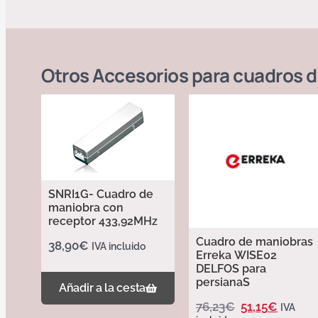
Otros
Accesorios para cuadros 
SNRI1G- Cuadro de
maniobra con
receptor 433,92MHz
Cuadro de maniobras
38,90
€
IVA incluido
Erreka WISE02
DELFOS para
persianaS
Añadir a la cesta
76,23
€
51,15
€
IVA