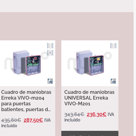
Cuadro de maniobras
Cuadro de maniobras
Erreka VIVO-m204
UNIVERSAL Erreka
para puertas
VIVO-M201
batientes, puertas de
343,64
€
236,30
€
IVA
libro y puertas
435,60
€
287,50
€
incluido
IVA
basculantes
incluido