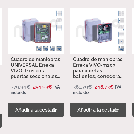
Cuadro de maniobras
Cuadro de maniobras
UNIVERSAL Erreka
Erreka VIVO-m203
VIVO-T101 para
para puertas
puertas seccionales
batientes, correderas
industriales trifásico
y basculantes
379,94
€
254,93
€
361,79
€
248,73
€
IVA
IVA
incluido
incluido
Añadir a la cesta
Añadir a la cesta