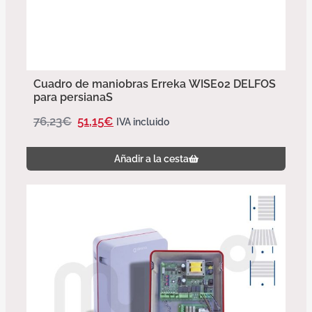
Cuadro de maniobras Erreka WISE02 DELFOS
para persianaS
76,23
€
51,15
€
IVA incluido
Añadir a la cesta