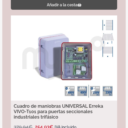
Añadir a la cesta
Cuadro de maniobras UNIVERSAL Erreka
VIVO-T101 para puertas seccionales
industriales trifásico
379,94
€
254,93
€
IVA incluido