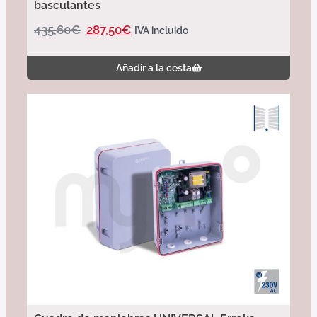
basculantes
435,60
€
287,50
€
IVA incluido
Añadir a la cesta