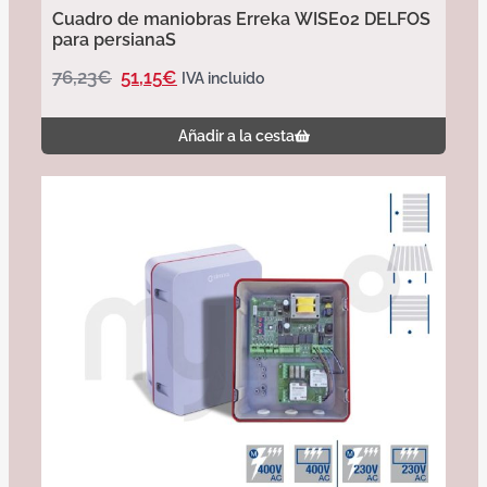
Cuadro de maniobras Erreka WISE02 DELFOS
para persianaS
76,23
€
51,15
€
IVA incluido
Añadir a la cesta