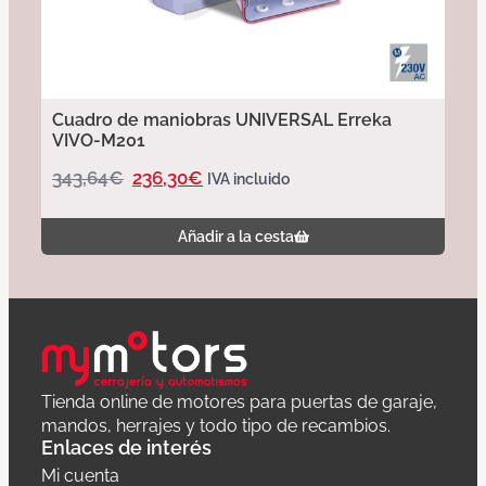
Cuadro de maniobras UNIVERSAL Erreka
VIVO-M201
343,64
€
236,30
€
IVA incluido
Añadir a la cesta
Tienda online de motores para puertas de garaje,
mandos, herrajes y todo tipo de recambios.
Enlaces de interés
Mi cuenta