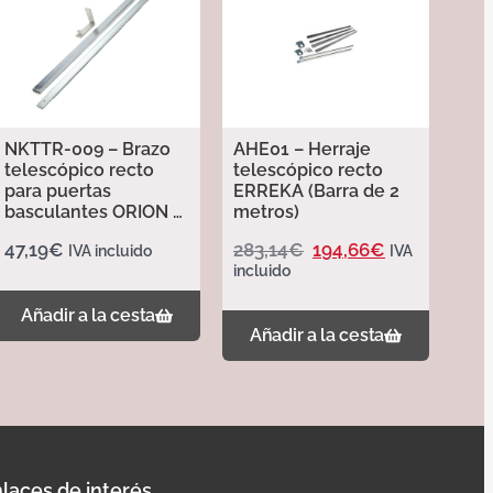
NKTTR-009 – Brazo
AHE01 – Herraje
telescópico recto
telescópico recto
para puertas
ERREKA (Barra de 2
basculantes ORION –
metros)
Erreka
47,19
€
283,14
€
194,66
€
IVA incluido
IVA
incluido
Añadir a la cesta
Añadir a la cesta
laces de interés