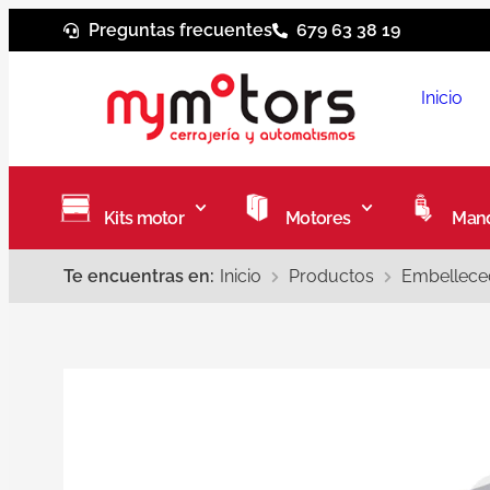
Preguntas frecuentes
679 63 38 19
Inicio
Kits motor
Motores
Mand
Te encuentras en:
Inicio
Productos
Embelleced