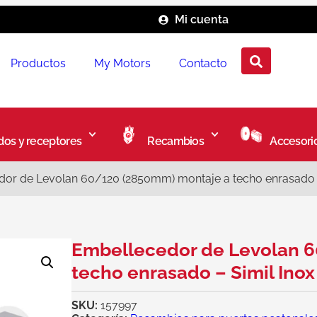
Mi cuenta
Productos
My Motors
Contacto
os y receptores
Recambios
Accesori
or de Levolan 60/120 (2850mm) montaje a techo enrasado –
Embellecedor de Levolan 
techo enrasado – Simil Ino
SKU:
157997