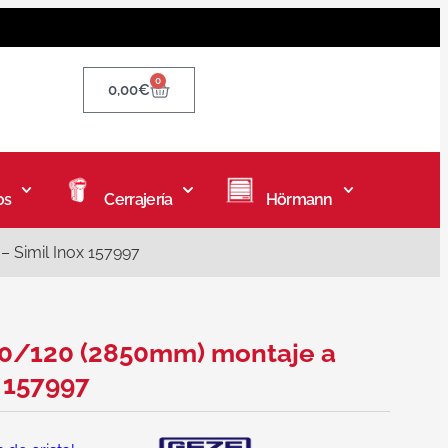
0
0,00
€
os
Cerrajería
Hörmann
 Simil Inox 157997
60/120 (2850mm) montaje a
x 157997