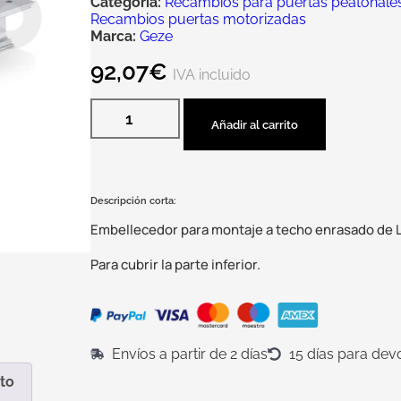
Categoría:
Recambios para puertas peatonales 
Recambios puertas motorizadas
Marca:
Geze
92,07
€
IVA incluido
Añadir al carrito
Descripción corta:
Embellecedor para montaje a techo enrasado de L
Para cubrir la parte inferior.
Envíos a partir de 2 días
15 días para dev
to