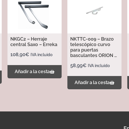
NKGC2 – Herraje
NKTTC-009 – Brazo
central Saxo – Erreka
telescópico curvo
para puertas
108,90
€
IVA incluido
basculantes ORION –
Erreka
58,99
€
IVA incluido
Añadir a la cesta
Añadir a la cesta
En