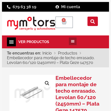
679 63 38 19
Mi cuenta
0
Te encuentras en:
Inicio
Productos
Embellecedor para montaje de techo enrasado.
Levolan 60/120 (2450mm) – Plata Geze 147570
Embellecedor
para montaje de
techo enrasado.
Levolan 60/120
(2450mm) – Plata
Geze 147570