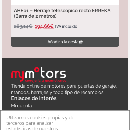
AHE01 – Herraje telescópico recto ERREKA
(Barra de 2 metros)
283,14
€
194,66
€
IVA incluido
Añadir a la cesta
Tienda online de motores para puertas de garaje,
mandos, herrajes y todo tipo de recambios.
Enlaces de interés
Mi cuenta
Política de privacidad
Utilizamos cookies propias y de
terceros para analizar
Carrito
estadísticas de nuestros