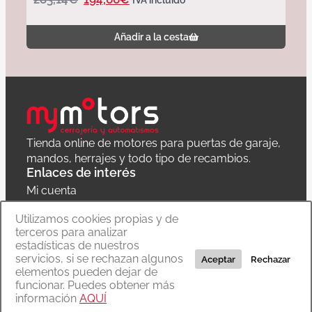
IVA incluido
Añadir a la cesta
Tienda online de motores para puertas de garaje,
mandos, herrajes y todo tipo de recambios.
Enlaces de interés
Mi cuenta
Política de privacidad
Utilizamos cookies propias y de
terceros para analizar
Carrito
estadísticas de nuestros
servicios, si se rechazan algunos
Aceptar
Rechazar
elementos pueden dejar de
funcionar. Puedes obtener más
Copyright © 2020 MyMoTors cerrajería y automatismos
Diseño web:
The Concept
– Programación:
La Quadra
información
AQUÍ