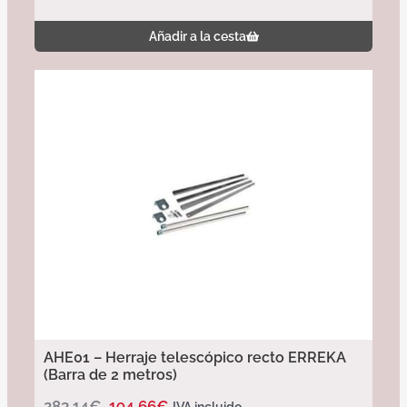
Añadir a la cesta
AHE01 – Herraje telescópico recto ERREKA
(Barra de 2 metros)
283,14
€
194,66
€