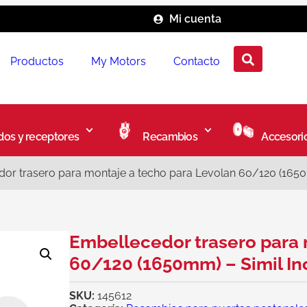
Mi cuenta
Productos
My Motors
Contacto
os y receptores
Recambios
Accesori
or trasero para montaje a techo para Levolan 60/120 (1650
Embellecedor trasero para 
60/120 (1650mm) – Simil In
SKU:
145612