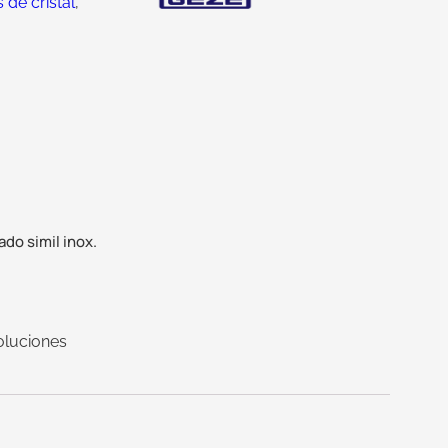
de cristal
,
do simil inox.
oluciones