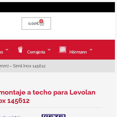
0
0,00
€
os
Cerrajería
Hörmann
mm) – Simil Inox 145612
montaje a techo para Levolan
ox 145612