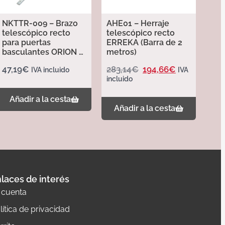
NKTTR-009 – Brazo
AHE01 – Herraje
telescópico recto
telescópico recto
para puertas
ERREKA (Barra de 2
basculantes ORION –
metros)
Erreka
47,19
€
283,14
€
194,66
€
IVA incluido
IVA
incluido
Añadir a la cesta
Añadir a la cesta
laces de interés
 cuenta
lítica de privacidad