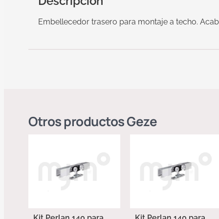
Descripción
Embellecedor trasero para montaje a techo. Acaba
Otros productos
Geze
Kit Perlan 140 para
Kit Perlan 140 para