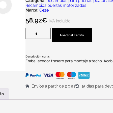
Categoría:
Recambios para puertas peatonales 
Recambios puertas motorizadas
Marca:
Geze
58,92
€
IVA incluido
Añadir al carrito
Descripción corta:
Embellecedor trasero para montaje a techo. Acaba
Envíos a partir de 2 días
15 días para dev
to