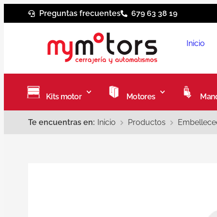
Preguntas frecuentes
679 63 38 19
Inicio
Kits motor
Motores
Mand
Te encuentras en:
Inicio
Productos
Embelleced