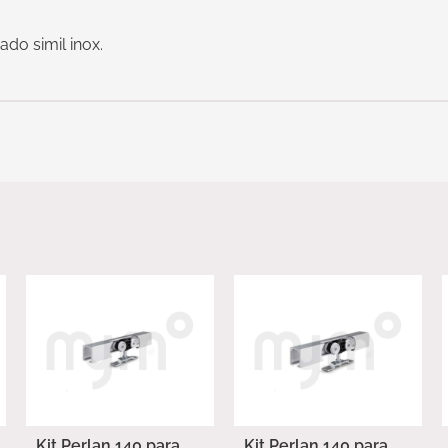
do simil inox.
Kit Perlan 140 para
Kit Perlan 140 para