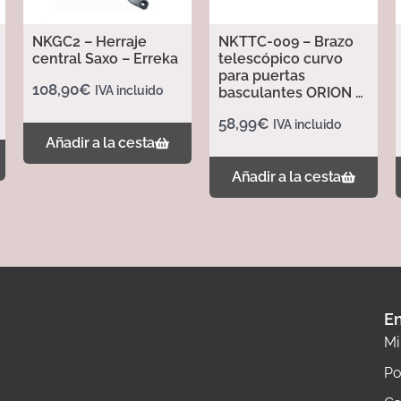
NKGC2 – Herraje
NKTTC-009 – Brazo
central Saxo – Erreka
telescópico curvo
para puertas
108,90
€
IVA incluido
basculantes ORION –
Erreka
58,99
€
IVA incluido
Añadir a la cesta
Añadir a la cesta
En
Mi
Po