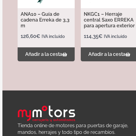
ANA10 – Guía de
NKGC1 – Herraje
cadena Erreka de 3,3
central Saxo ERREKA
m
para apertura exterior
126,60
€
114,35
€
IVA incluido
IVA incluido
Añadir a la cesta
Añadir a la cesta
Tienda online de motores para puertas de garaje,
mandos, herrajes y todo tipo de recambios.