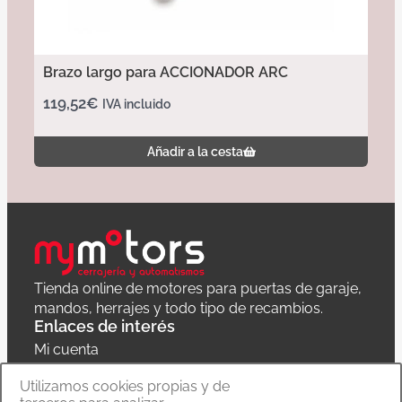
Brazo largo para ACCIONADOR ARC
119,52
€
IVA incluido
Añadir a la cesta
Tienda online de motores para puertas de garaje,
mandos, herrajes y todo tipo de recambios.
Enlaces de interés
Mi cuenta
Política de privacidad
Utilizamos cookies propias y de