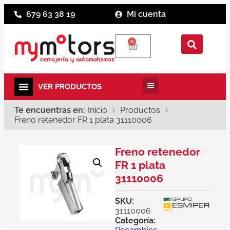
679 63 38 19
Mi cuenta
0
Te encuentras en:
Inicio
Productos
Freno retenedor FR 1 plata 31110006
Freno retenedor
FR 1 plata
31110006
SKU:
31110006
Categoría: