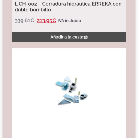
L CH-002 – Cerradura hidráulica ERREKA con
doble bombillo
339,61
€
213,95
€
IVA incluido
Añadir a la cesta