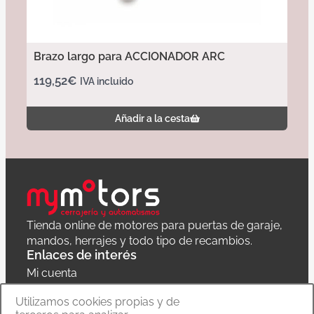
Brazo largo para ACCIONADOR ARC
119,52
€
IVA incluido
Añadir a la cesta
Tienda online de motores para puertas de garaje,
mandos, herrajes y todo tipo de recambios.
Enlaces de interés
Mi cuenta
Política de privacidad
Utilizamos cookies propias y de