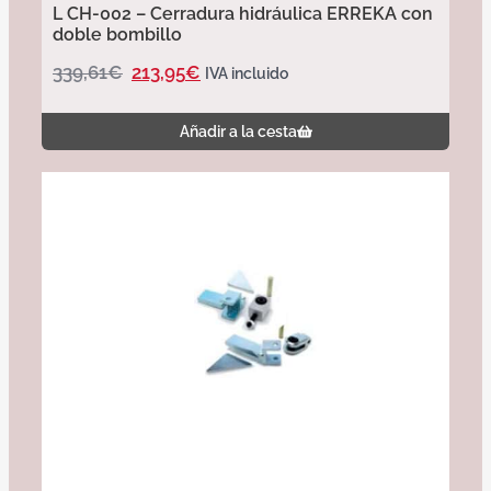
L CH-002 – Cerradura hidráulica ERREKA con
doble bombillo
339,61
€
213,95
€
IVA incluido
Añadir a la cesta