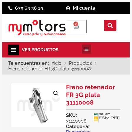
679 63 38 19
Mi cuenta
0
Te encuentras en:
Inicio
Productos
Freno retenedor FR 3G plata 31110008
Freno retenedor
FR 3G plata
31110008
SKU:
31110008
Categoría: