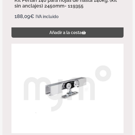
Kit Perlan 140 para hojas de hasta 140kg. (kit
sin anclajes) 2450mm- 119355
188,09
€
IVA incluido
Añadir a la cesta