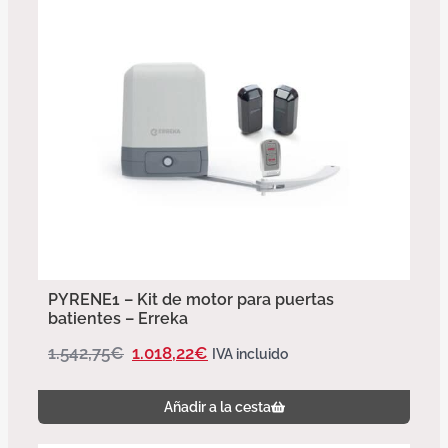
PYRENE1 – Kit de motor para puertas
batientes – Erreka
1.542,75
€
1.018,22
€
IVA incluido
Añadir a la cesta