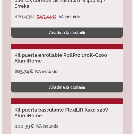
puertas correderas hasta 4 m y 400 kg -
Erreka
826,43
€
545,44
€
IVA incluido
Añadir a la cesta
Kit puerta enrollable RollPro 170K-C200
AlumiHome
205,74
€
IVA incluido
Añadir a la cesta
Kit puerta basculante FlexiLift Xaxo 320V
AlumiHome
400,39
€
IVA incluido