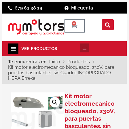
679 63 38 19
Mi cuenta
0
Te encuentras en:
Inicio
Productos
Kit motor electromecanico bloqueado, 230V, para
puertas basculantes. sin Cuadro INCORPORADO.
HERA Erreka.
Kit motor
electromecanico
bloqueado, 230V,
para puertas
basculantes. sin