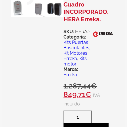
Cuadro
INCORPORADO.
HERA Erreka.
SKU:
HERA2
Categoría:
Kits Puertas
Basculantes
,
Kit Motores
Erreka
,
Kits
motor
Marca:
Erreka
1.287,44
€
849,71
€
IVA
incluido