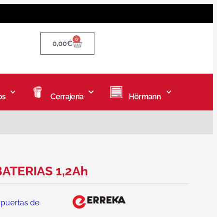
0
0,00
€
os
Cerrajería
Hörmann
BATERIAS 1,2Ah
 puertas de