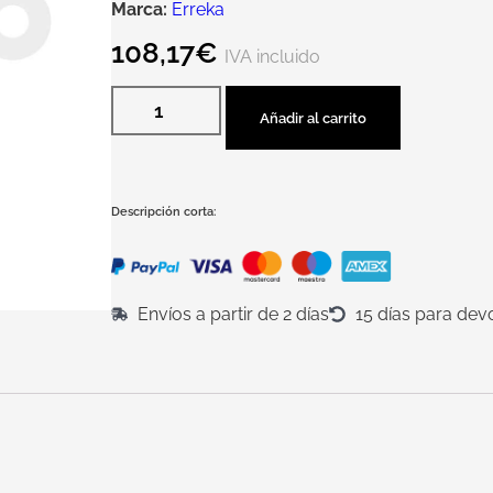
Marca:
Erreka
108,17
€
IVA incluido
Añadir al carrito
Descripción corta:
Envíos a partir de 2 días
15 días para dev