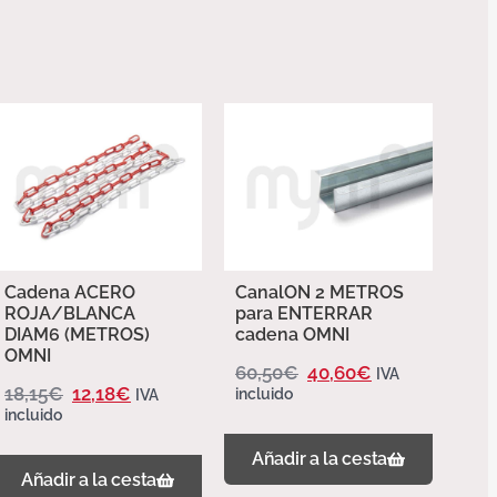
Cadena ACERO
CanalON 2 METROS
ROJA/BLANCA
para ENTERRAR
DIAM6 (METROS)
cadena OMNI
OMNI
60,50
€
40,60
€
IVA
18,15
€
12,18
€
incluido
IVA
incluido
Añadir a la cesta
Añadir a la cesta