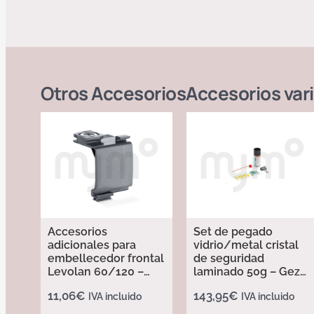
Otros
Accesorios
Accesorios vari
Accesorios
Set de pegado
adicionales para
vidrio/metal cristal
embellecedor frontal
de seguridad
Levolan 60/120 –
laminado 50g – Geze
Geze 185613
133039
11,06
€
143,95
€
IVA incluido
IVA incluido