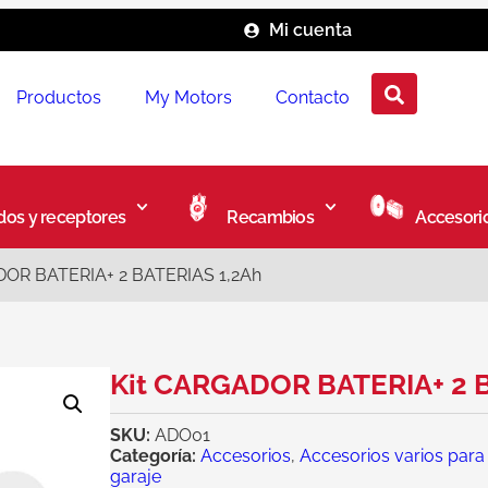
Mi cuenta
Productos
My Motors
Contacto
os y receptores
Recambios
Accesori
DOR BATERIA+ 2 BATERIAS 1,2Ah
Kit CARGADOR BATERIA+ 2 
SKU:
ADO01
Categoría:
Accesorios
,
Accesorios varios para
garaje