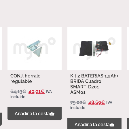
CONJ. herraje
Kit 2 BATERIAS 1,2Ah+
regulable
BRIDA Cuadro
SMART-D201 –
64,13
€
40,91
€
IVA
ASM01
incluido
75,02
€
48,69
€
IVA
incluido
Añadir a la cesta
Añadir a la cesta