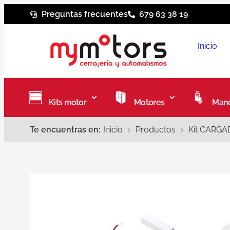
Preguntas frecuentes
679 63 38 19
Inicio
Kits motor
Motores
Mand
Te encuentras en:
Inicio
Productos
Kit CARGA