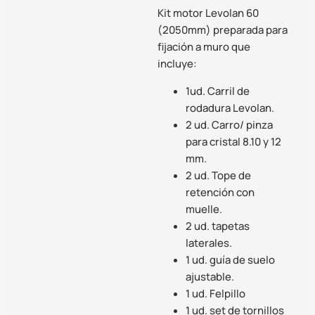
Kit motor Levolan 60
(2050mm) preparada para
fijación a muro que
incluye:
1ud. Carril de
rodadura Levolan.
2 ud. Carro/ pinza
para cristal 8.10 y 12
mm.
2 ud. Tope de
retención con
muelle.
2 ud. tapetas
laterales.
1 ud. guía de suelo
ajustable.
1 ud. Felpillo
1 ud. set de tornillos