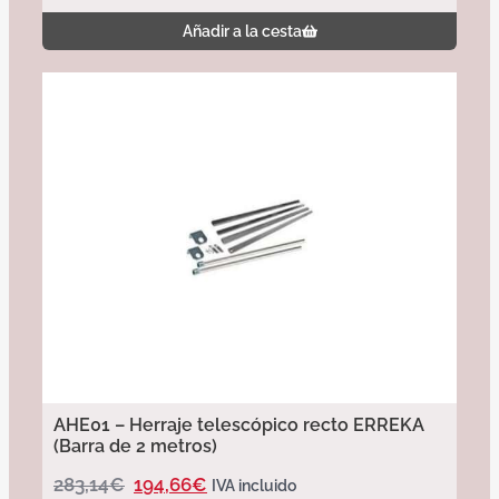
Añadir a la cesta
AHE01 – Herraje telescópico recto ERREKA
(Barra de 2 metros)
283,14
€
194,66
€
IVA incluido