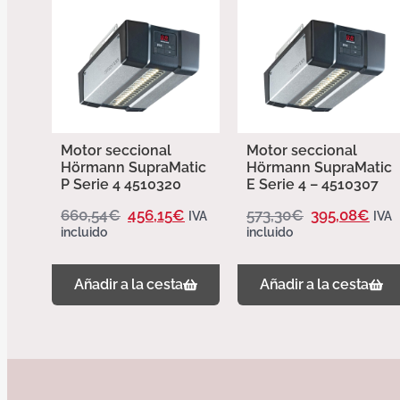
Motor seccional
Motor seccional
Hörmann SupraMatic
Hörmann SupraMatic
P Serie 4 4510320
E Serie 4 – 4510307
660,54
€
456,15
€
573,30
€
395,08
€
IVA
IVA
incluido
incluido
Añadir a la cesta
Añadir a la cesta