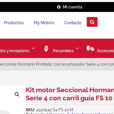
Mi cuenta
Productos
My Motors
Contacto
os y receptores
Recambios
Accesori
Seccional Hormann ProMatic con acumulador Serie 4 con carr
Kit motor Seccional Horma
Serie 4 con carril guía FS 1
SKU:
4510542 S4 FS 10 M