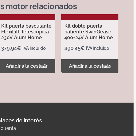
ts motor
relacionados
Kit puerta basculante
Kit doble puerta
FlexiLift Telescópica
batiente SwinGease
230V AlumiHome
400-24V AlumiHome
379,94
€
490,45
€
IVA incluido
IVA incluido
Añadir a la cesta
Añadir a la cesta
laces de interés
 cuenta