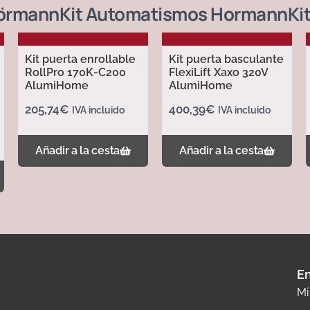
örmann
Kit Automatismos Hormann
Ki
Kit puerta enrollable
Kit puerta basculante
RollPro 170K-C200
FlexiLift Xaxo 320V
AlumiHome
AlumiHome
205,74
€
400,39
€
IVA incluido
IVA incluido
Añadir a la cesta
Añadir a la cesta
En
Mi