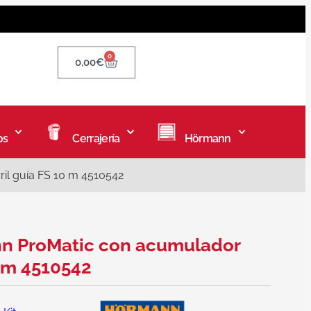
0
0,00
€
os
Cerrajería
Hörmann
il guía FS 10 m 4510542
nn ProMatic con acumulador
0 m 4510542