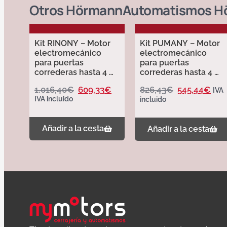
Otros
Hörmann
Automatismos H
Kit RINONY – Motor
Kit PUMANY – Motor
electromecánico
electromecánico
para puertas
para puertas
correderas hasta 4 m
correderas hasta 4 m
y 600 kg – Erreka
y 400 kg -Erreka
1.016,40
€
609,33
€
826,43
€
545,44
€
IVA
IVA incluido
incluido
Añadir a la cesta
Añadir a la cesta