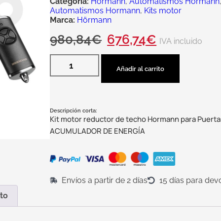
Categoría:
Hörmann
,
Automatismos Hörmann
Automatismos Hormann
,
Kits motor
Marca:
Hörmann
980,84
€
676,74
€
IVA incluido
Añadir al carrito
Descripción corta:
Kit motor reductor de techo Hormann para Puerta
ACUMULADOR DE ENERGÍA
Envíos a partir de 2 días
15 días para dev
to