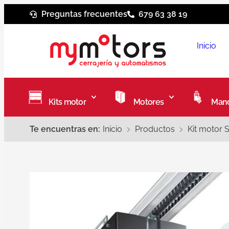
Preguntas frecuentes
679 63 38 19
Inicio
Kits motor
Motores
Mand
Te encuentras en:
Inicio
Productos
Kit motor 