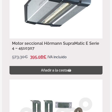
Motor seccional Hörmann SupraMatic E Serie
4 – 4510307
573,30
€
395,08
€
IVA incluido
Añadir a la cesta