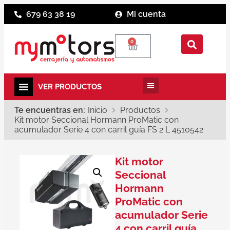
679 63 38 19
Mi cuenta
0
Te encuentras en:
Inicio
Productos
Kit motor Seccional Hormann ProMatic con
acumulador Serie 4 con carril guía FS 2 L 4510542
Kit motor
Seccional
Hormann
ProMatic con
acumulador Serie
4 con carril guía