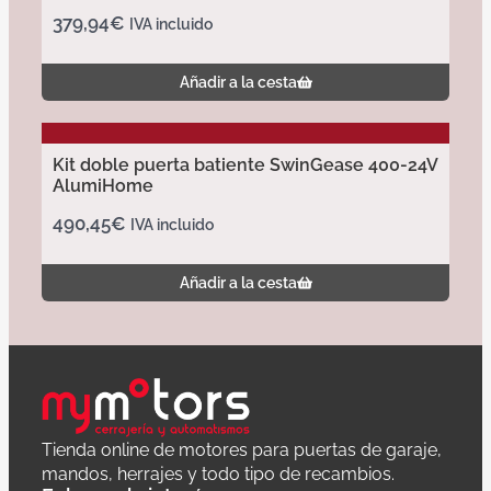
379,94
€
IVA incluido
Añadir a la cesta
Kit doble puerta batiente SwinGease 400-24V
AlumiHome
490,45
€
IVA incluido
Añadir a la cesta
Tienda online de motores para puertas de garaje,
mandos, herrajes y todo tipo de recambios.