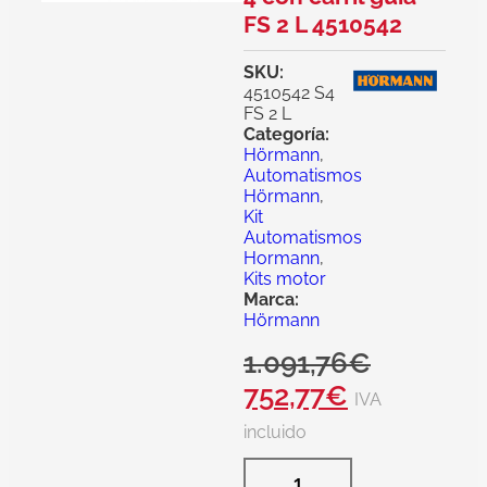
FS 2 L 4510542
SKU:
4510542 S4
FS 2 L
Categoría:
Hörmann
,
Automatismos
Hörmann
,
Kit
Automatismos
Hormann
,
Kits motor
Marca:
Hörmann
1.091,76
€
752,77
€
IVA
incluido