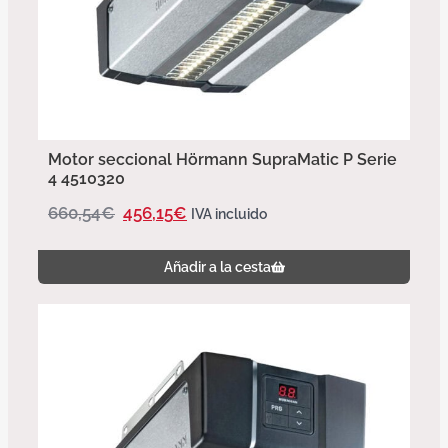
Motor seccional Hörmann SupraMatic P Serie
4 4510320
660,54
€
456,15
€
IVA incluido
Añadir a la cesta