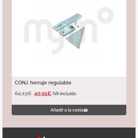
CONJ. herraje regulable
64,13
€
40,91
€
IVA incluido
Añadir a la cesta