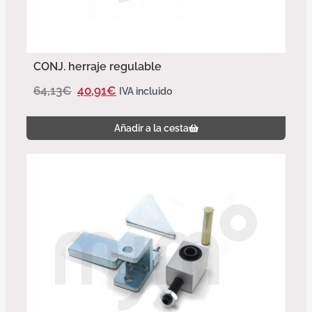
CONJ. herraje regulable
64,13
€
40,91
€
IVA incluido
Añadir a la cesta