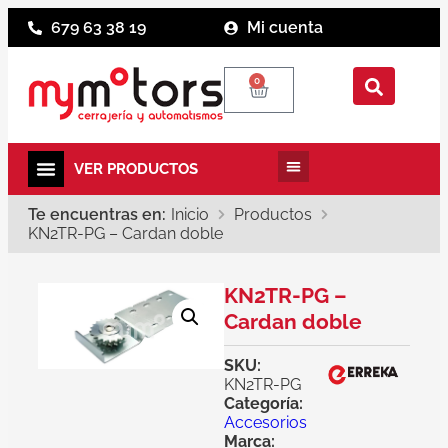
679 63 38 19
Mi cuenta
0
Te encuentras en:
Inicio
Productos
KN2TR-PG – Cardan doble
KN2TR-PG –
Cardan doble
SKU:
KN2TR-PG
Categoría:
Accesorios
Marca: