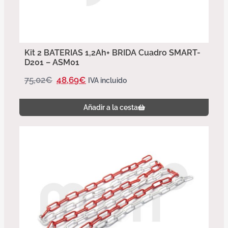
Kit 2 BATERIAS 1,2Ah+ BRIDA Cuadro SMART-
D201 – ASM01
75,02
€
48,69
€
IVA incluido
Añadir a la cesta