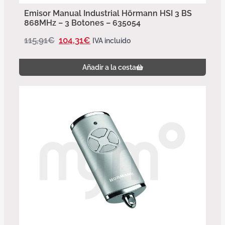
Emisor Manual Industrial Hörmann HSI 3 BS
868MHz – 3 Botones – 635054
115,91
€
104,31
€
IVA incluido
Añadir a la cesta