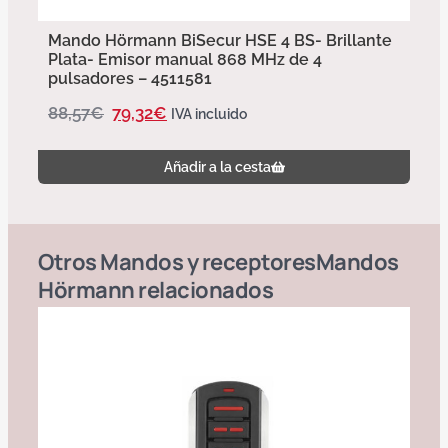
Mando Hörmann BiSecur HSE 4 BS- Brillante
Plata- Emisor manual 868 MHz de 4
pulsadores – 4511581
88,57
€
79,32
€
IVA incluido
Añadir a la cesta
Otros
Mandos y receptores
Mandos
Hörmann
relacionados