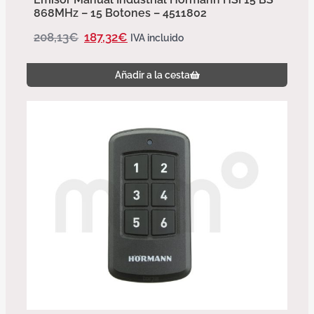
868MHz – 15 Botones – 4511802
208,13
€
187,32
€
IVA incluido
Añadir a la cesta