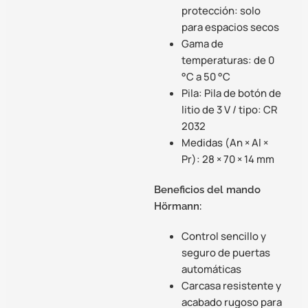
protección: solo
para espacios secos
Gama de
temperaturas: de 0
°C a 50 °C
Pila: Pila de botón de
litio de 3 V / tipo: CR
2032
Medidas (An × Al ×
Pr): 28 × 70 × 14 mm
Beneficios del mando
Hörmann:
Control sencillo y
seguro de puertas
automáticas
Carcasa resistente y
acabado rugoso para