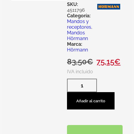
SKU:
4511796
Categoría:
Mandos y
receptores
,
Mandos
Hörmann
Marca:
Hörmann
83,50
€
75,15
€
IVA incluido
Añadir al carrito