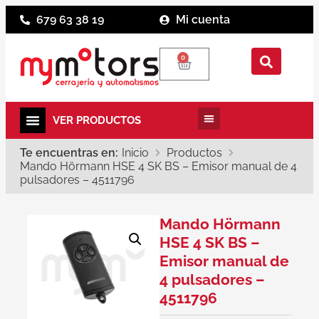
679 63 38 19
Mi cuenta
0
Te encuentras en:
Inicio
Productos
Mando Hörmann HSE 4 SK BS – Emisor manual de 4
pulsadores – 4511796
Mando Hörmann
HSE 4 SK BS –
Emisor manual de
4 pulsadores –
4511796