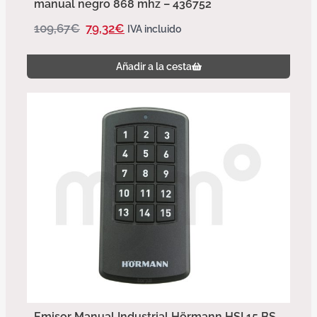
manual negro 868 mhz – 436752
109,67
€
79,32
€
IVA incluido
Añadir a la cesta
Emisor Manual Industrial Hörmann HSI 15 BS