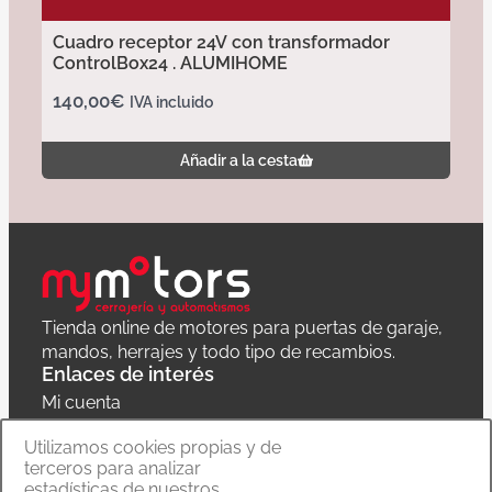
Cuadro receptor 24V con transformador
ControlBox24 . ALUMIHOME
140,00
€
IVA incluido
Añadir a la cesta
Tienda online de motores para puertas de garaje,
mandos, herrajes y todo tipo de recambios.
Enlaces de interés
Mi cuenta
Política de privacidad
Utilizamos cookies propias y de
terceros para analizar
Carrito
estadísticas de nuestros