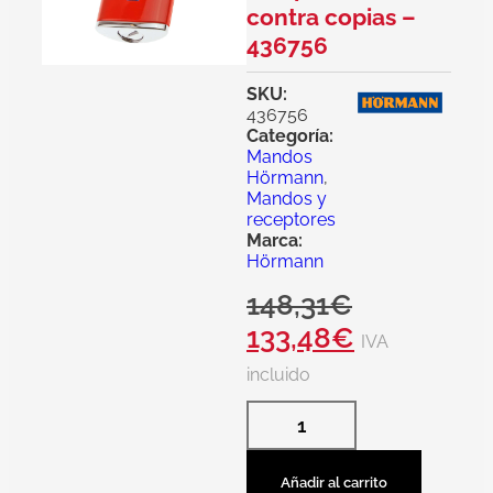
contra copias –
436756
SKU:
436756
Categoría:
Mandos
Hörmann
,
Mandos y
receptores
Marca:
Hörmann
148,31
€
133,48
€
IVA
incluido
Añadir al carrito