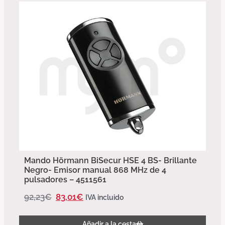
Mando Hörmann BiSecur HSE 4 BS- Brillante
Negro- Emisor manual 868 MHz de 4
pulsadores – 4511561
92,23
€
83,01
€
IVA incluido
Añadir a la cesta