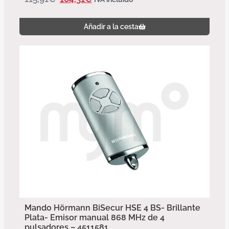
Añadir a la cesta
Mando Hörmann BiSecur HSE 4 BS- Brillante
Plata- Emisor manual 868 MHz de 4
pulsadores – 4511581