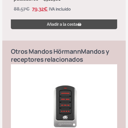
88,57
€
79,32
€
IVA incluido
Añadir a la cesta
Otros
Mandos Hörmann
Mandos y
receptores
relacionados