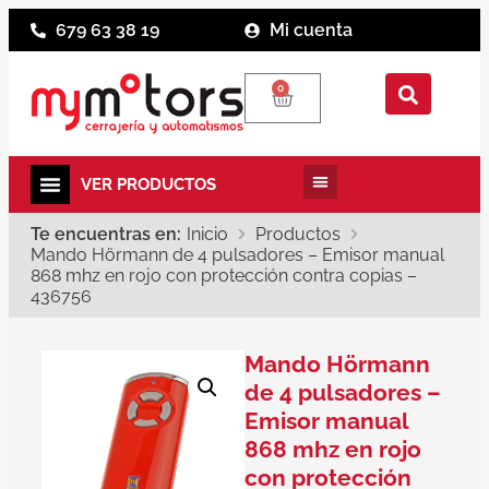
679 63 38 19
Mi cuenta
0
Te encuentras en:
Inicio
Productos
Mando Hörmann de 4 pulsadores – Emisor manual
868 mhz en rojo con protección contra copias –
436756
Mando Hörmann
de 4 pulsadores –
Emisor manual
868 mhz en rojo
con protección