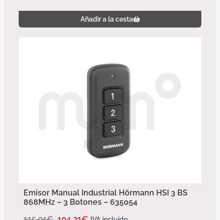
Añadir a la cesta
Emisor Manual Industrial Hörmann HSI 3 BS
868MHz – 3 Botones – 635054
115,91
€
104,31
€
IVA incluido