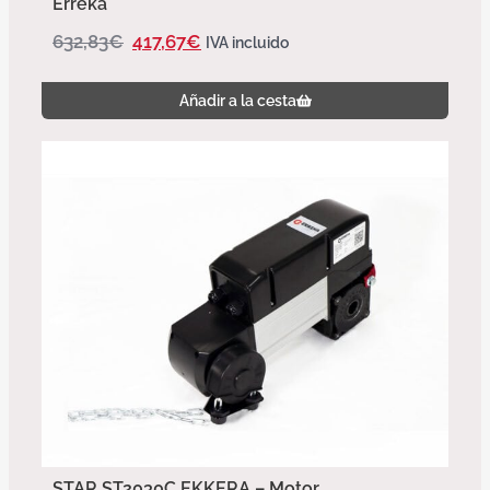
Erreka
632,83
€
417,67
€
IVA incluido
Añadir a la cesta
STAR ST2030C EKKERA – Motor