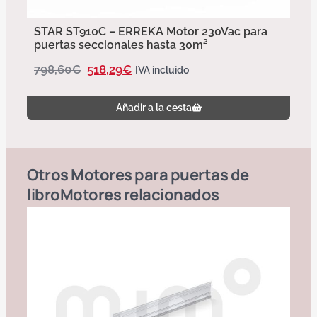
STAR ST910C – ERREKA Motor 230Vac para
puertas seccionales hasta 30m²
798,60
€
518,29
€
IVA incluido
Añadir a la cesta
Otros
Motores para puertas de
libro
Motores
relacionados