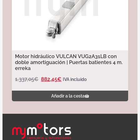
Motor hidráulico VULCAN VUG2A31LB con
doble amortiguación | Puertas batientes 4 m.
erreka
1.337,05
€
882,45
€
IVA incluido
Añadir a la cesta