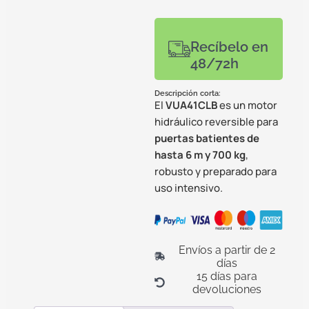
Recíbelo en
48/72h
Descripción corta:
El
VUA41CLB
es un motor
hidráulico reversible para
puertas batientes de
hasta 6 m y 700 kg
,
robusto y preparado para
uso intensivo.
Envíos a partir de 2
días
15 días para
devoluciones