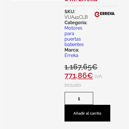
SKU:
VUA41CLB
Categoría:
Motores
para
puertas
batientes
Marca:
Erreka
1.167,65
€
771,86
€
IVA
incluido
Añadir al carrito