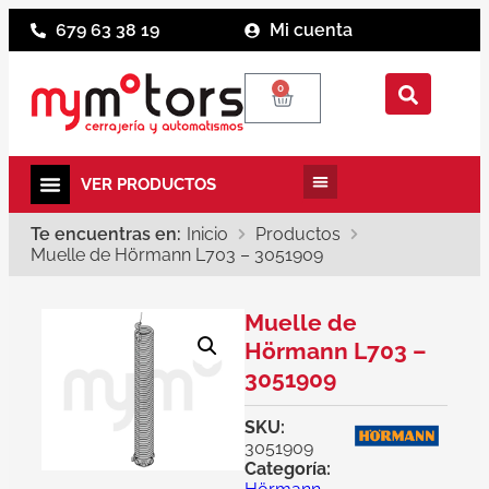
679 63 38 19
Mi cuenta
0
Te encuentras en:
Inicio
Productos
Muelle de Hörmann L703 – 3051909
Muelle de
Hörmann L703 –
3051909
SKU:
3051909
Categoría: