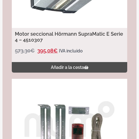
Motor seccional Hörmann SupraMatic E Serie
4 – 4510307
573,30
€
395,08
€
IVA incluido
Añadir a la cesta