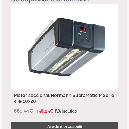
Motor seccional Hörmann SupraMatic P Serie
4 4510320
660,54
€
456,15
€
IVA incluido
Añadir a la cesta