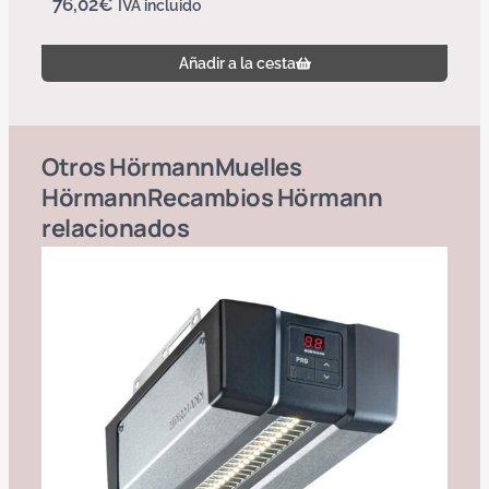
76,02
€
IVA incluido
Añadir a la cesta
Otros
Hörmann
Muelles
Hörmann
Recambios Hörmann
relacionados