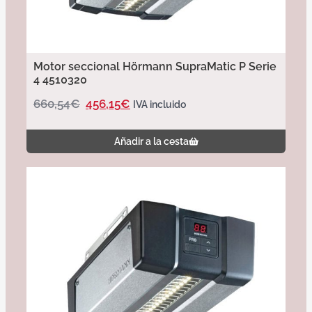
Motor seccional Hörmann SupraMatic P Serie
4 4510320
660,54
€
456,15
€
IVA incluido
Añadir a la cesta