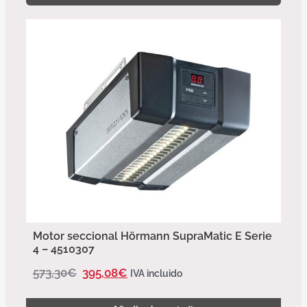
Motor seccional Hörmann SupraMatic E Serie
4 – 4510307
573,30
€
395,08
€
IVA incluido