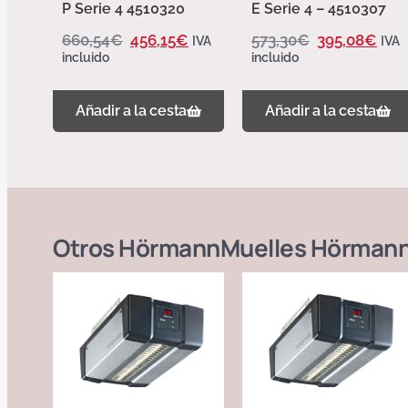
P Serie 4 4510320
E Serie 4 – 4510307
660,54
€
456,15
€
573,30
€
395,08
€
IVA
IVA
incluido
incluido
Añadir a la cesta
Añadir a la cesta
Otros
Hörmann
Muelles Hörman