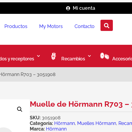
Mi cuenta
Productos
My Motors
Contacto
os y receptores
Recambios
Accesori
 Hörmann R703 – 3051908
Muelle de Hörmann R703 –
SKU:
3051908
Categoría:
Hörmann
,
Muelles Hörmann
,
Reca
Marca:
Hörmann