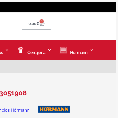
0
0,00
€
os
Cerrajería
Hörmann
 3051908
mbios Hörmann