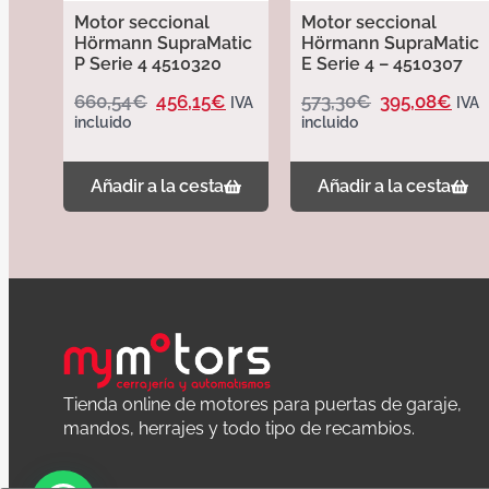
Motor seccional
Motor seccional
Hörmann SupraMatic
Hörmann SupraMatic
P Serie 4 4510320
E Serie 4 – 4510307
660,54
€
456,15
€
573,30
€
395,08
€
IVA
IVA
incluido
incluido
Añadir a la cesta
Añadir a la cesta
Tienda online de motores para puertas de garaje,
mandos, herrajes y todo tipo de recambios.