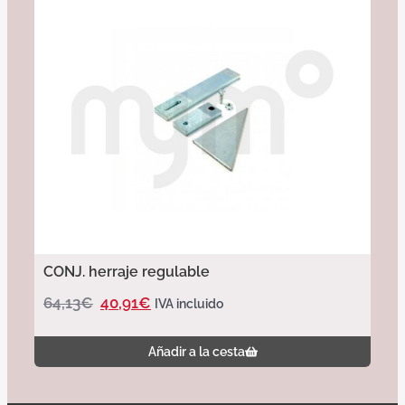
CONJ. herraje regulable
64,13
€
40,91
€
IVA incluido
Añadir a la cesta