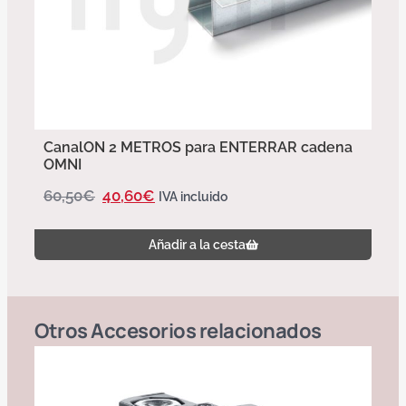
CanalON 2 METROS para ENTERRAR cadena
OMNI
60,50
€
40,60
€
IVA incluido
Añadir a la cesta
Otros
Accesorios
relacionados