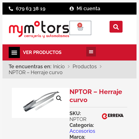
679 63 38 19
Mi cuenta
0
Te encuentras en:
Inicio
Productos
NPTOR – Herraje curvo
NPTOR – Herraje
curvo
SKU:
NPTOR
Categoría:
Accesorios
Marca: