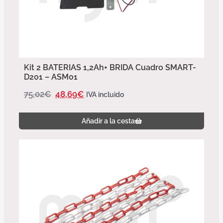
Kit 2 BATERIAS 1,2Ah+ BRIDA Cuadro SMART-
D201 – ASM01
75,02
€
48,69
€
IVA incluido
Añadir a la cesta