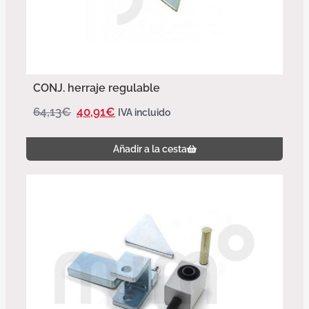
CONJ. herraje regulable
64,13
€
40,91
€
IVA incluido
Añadir a la cesta