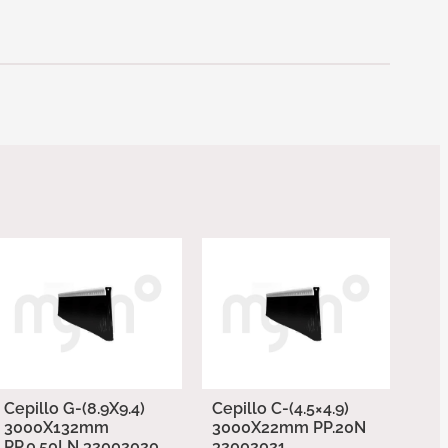
Cepillo G-(8.9X9.4)
Cepillo C-(4.5×4.9)
3000X132mm
3000X22mm PP.20N
PP.0.50LN 32002020
32002021