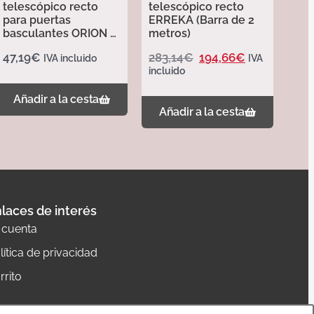
telescópico recto
telescópico recto
para puertas
ERREKA (Barra de 2
basculantes ORION –
metros)
Erreka
47,19
€
283,14
€
194,66
€
IVA incluido
IVA
incluido
Añadir a la cesta
Añadir a la cesta
laces de interés
 cuenta
lítica de privacidad
rrito