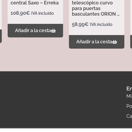
central Saxo – Erreka
telescópico curvo
para puertas
108,90
€
IVA incluido
basculantes ORION –
Erreka
58,99
€
IVA incluido
Añadir a la cesta
Añadir a la cesta
En
Mi
Po
Ca