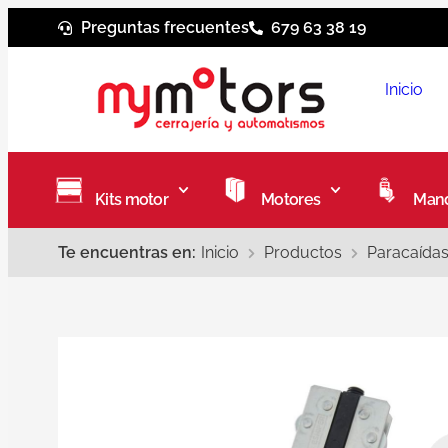
Preguntas frecuentes
679 63 38 19
Inicio
Kits motor
Motores
Mand
Te encuentras en:
Inicio
Productos
Paracaídas