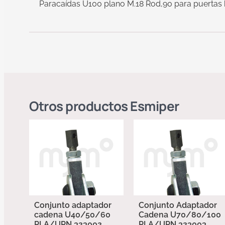
Paracaídas U100 plano M.18 Rod,90 para puertas
Otros productos
Esmiper
Conjunto adaptador
Conjunto Adaptador
cadena U40/50/60
Cadena U70/80/100
PLA/UPN 323002
PLA/UPN 323003