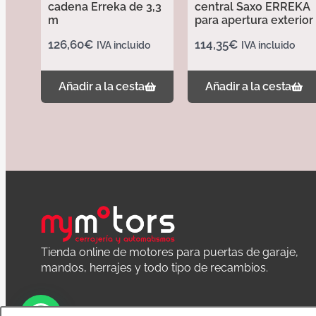
cadena Erreka de 3,3
central Saxo ERREKA
m
para apertura exterior
126,60
€
114,35
€
IVA incluido
IVA incluido
Añadir a la cesta
Añadir a la cesta
Tienda online de motores para puertas de garaje,
mandos, herrajes y todo tipo de recambios.