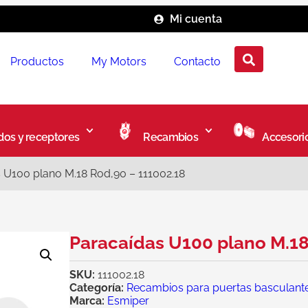
Mi cuenta
Productos
My Motors
Contacto
os y receptores
Recambios
Accesori
 U100 plano M.18 Rod,90 – 111002.18
Paracaídas U100 plano M.18
SKU:
111002.18
Categoría:
Recambios para puertas basculant
Marca:
Esmiper