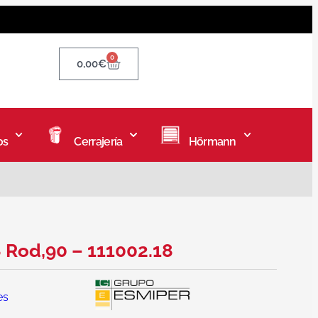
0
0,00
€
os
Cerrajería
Hörmann
 Rod,90 – 111002.18
es