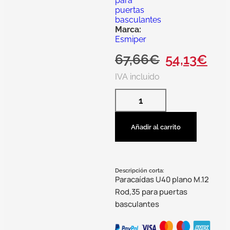
para
puertas
basculantes
Marca:
Esmiper
67,66
€
54,13
€
IVA incluido
Añadir al carrito
Descripción corta:
Paracaídas U40 plano M.12
Rod,35 para puertas
basculantes