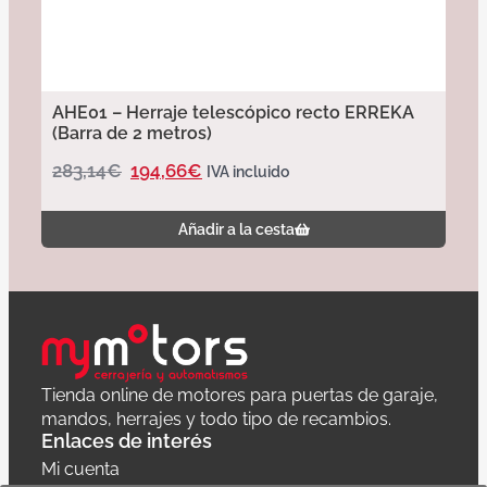
AHE01 – Herraje telescópico recto ERREKA
(Barra de 2 metros)
283,14
€
194,66
€
IVA incluido
Añadir a la cesta
Tienda online de motores para puertas de garaje,
mandos, herrajes y todo tipo de recambios.
Enlaces de interés
Mi cuenta