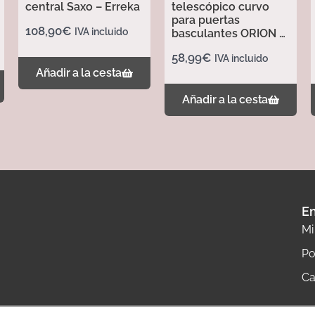
central Saxo – Erreka
telescópico curvo
para puertas
108,90
€
IVA incluido
basculantes ORION –
Erreka
58,99
€
IVA incluido
Añadir a la cesta
Añadir a la cesta
En
Mi
Po
Ca