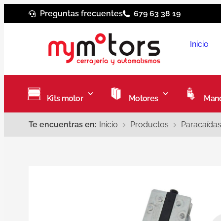
Preguntas frecuentes
679 63 38 19
Inicio
Kits motor
Motores
Mand
Te encuentras en:
Inicio
Productos
Paracaídas