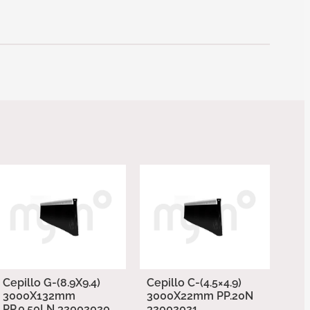
Cepillo G-(8.9X9.4)
Cepillo C-(4.5×4.9)
3000X132mm
3000X22mm PP.20N
PP.0.50LN 32002020
32002021