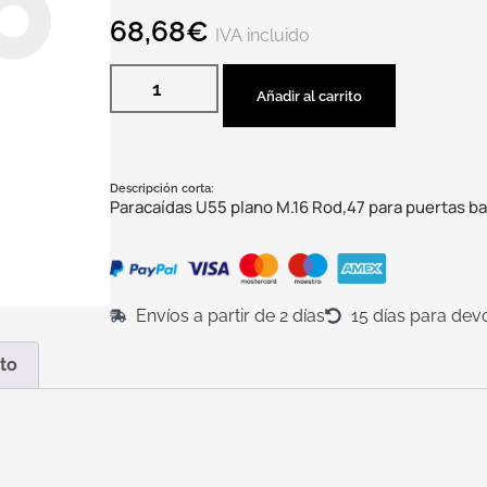
68,68
€
IVA incluido
Añadir al carrito
Descripción corta:
Paracaídas U55 plano M.16 Rod,47 para puertas b
Envíos a partir de 2 días
15 días para dev
to