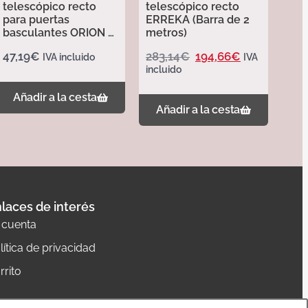
telescópico recto
telescópico recto
para puertas
ERREKA (Barra de 2
basculantes ORION –
metros)
Erreka
47,19
€
283,14
€
194,66
€
IVA incluido
IVA
incluido
Añadir a la cesta
Añadir a la cesta
laces de interés
 cuenta
lítica de privacidad
rrito