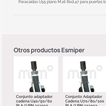
Paracaídas U55 plano M.16 Rod,47 para puertas 
Otros productos
Esmiper
Conjunto adaptador
Conjunto Adaptador
cadena U40/50/60
Cadena U70/80/100
PLA/UPN 323002
PLA/UPN 323003