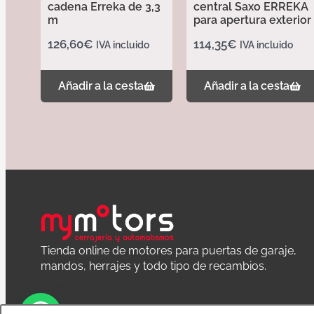
cadena Erreka de 3,3
central Saxo ERREKA
m
para apertura exterior
126,60
€
114,35
€
IVA incluido
IVA incluido
Añadir a la cesta
Añadir a la cesta
Tienda online de motores para puertas de garaje,
mandos, herrajes y todo tipo de recambios.