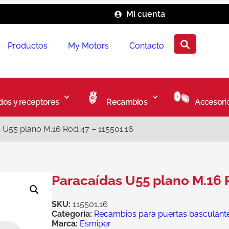
Mi cuenta
Productos
My Motors
Contacto
os y receptores
Recambios
Accesori
 U55 plano M.16 Rod,47 – 115501.16
Paracaídas U55 plano M.16 
SKU:
115501.16
Categoría:
Recambios para puertas basculant
Marca:
Esmiper