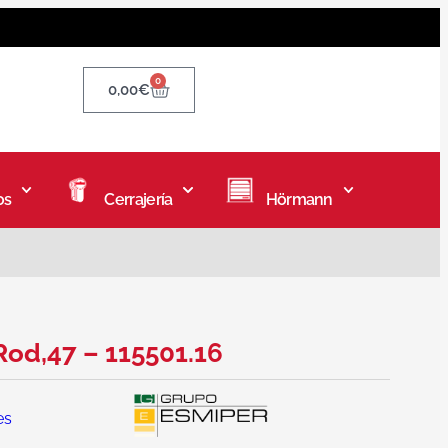
0
0,00
€
os
Cerrajería
Hörmann
Rod,47 – 115501.16
es