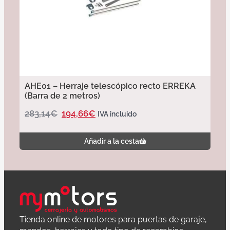
AHE01 – Herraje telescópico recto ERREKA
(Barra de 2 metros)
283,14
€
194,66
€
IVA incluido
Añadir a la cesta
Tienda online de motores para puertas de garaje,