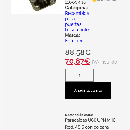
116004.16
Categoría:
Recambios
para
puertas
basculantes
Marca:
Esmiper
88,58
€
70,87
€
IVA incluido
Añadir al carrito
Descripción corta:
Paracaídas U60 UPN M.16
Rod. 45.5 cónico para