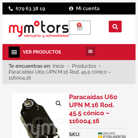
679 63 38 19
Mi cuenta
0
Te encuentras en:
Inicio
Productos
Paracaídas U60 UPN M.16 Rod. 45.5 cónico –
116004.16
Paracaídas U60
UPN M.16 Rod.
45.5 cónico –
116004.16
SKU: