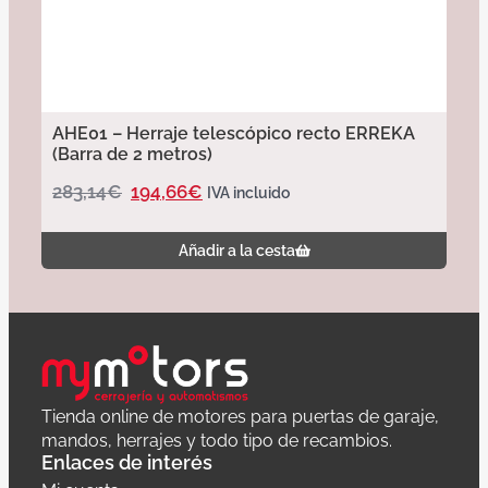
AHE01 – Herraje telescópico recto ERREKA
(Barra de 2 metros)
283,14
€
194,66
€
IVA incluido
Añadir a la cesta
Tienda online de motores para puertas de garaje,
mandos, herrajes y todo tipo de recambios.
Enlaces de interés