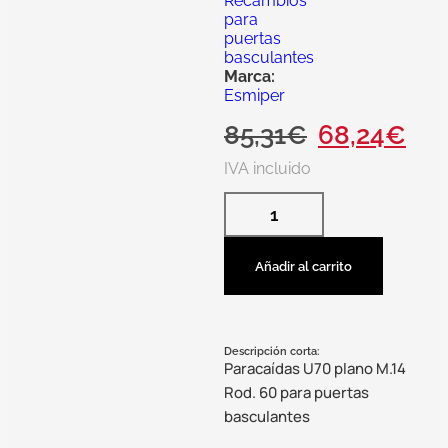
Recambios
para
puertas
basculantes
Marca:
Esmiper
85,31
€
68,24
€
IVA incluido
Añadir al carrito
Descripción corta:
Paracaídas U70 plano M.14
Rod. 60 para puertas
basculantes