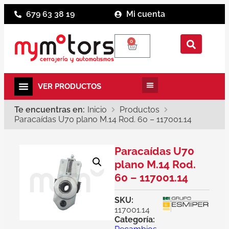
679 63 38 19
Mi cuenta
0
Te encuentras en:
Inicio
Productos
Paracaídas U70 plano M.14 Rod. 60 – 117001.14
Paracaídas U70
plano M.14 Rod.
60 – 117001.14
SKU:
117001.14
Categoría: