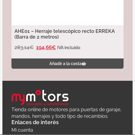
AHE01 – Herraje telescópico recto ERREKA
(Barra de 2 metros)
283,14
€
194,66
€
IVA incluido
Añadir a la cesta
Tienda online de motores para puertas de garaje,
mandos, herrajes y todo tipo de recambios.
Enlaces de interés
Mi cuenta