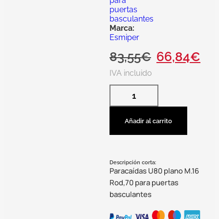
para
puertas
basculantes
Marca:
Esmiper
83,55
€
66,84
€
IVA incluido
Añadir al carrito
Descripción corta:
Paracaídas U80 plano M.16
Rod,70 para puertas
basculantes