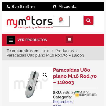
679 63 38 19
Mi cuenta
0
Te encuentras en:
Inicio
Productos
Paracaídas U80 plano M.16 Rod,70 – 118003
Paracaídas U80
plano M.16 Rod,70
– 118003
SKU:
118003
Categoría:
Recambios