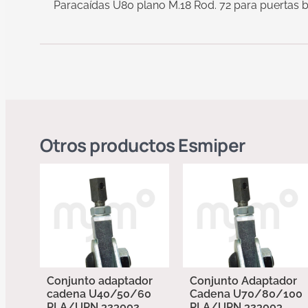
Paracaídas U80 plano M.18 Rod. 72 para puertas 
Otros productos
Esmiper
Conjunto adaptador
Conjunto Adaptador
cadena U40/50/60
Cadena U70/80/100
PLA/UPN 323002
PLA/UPN 323003