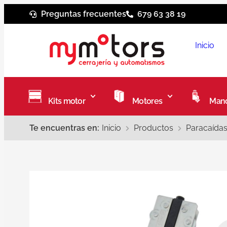
Preguntas frecuentes
679 63 38 19
Inicio
Kits motor
Motores
Mand
Te encuentras en:
Inicio
Productos
Paracaídas