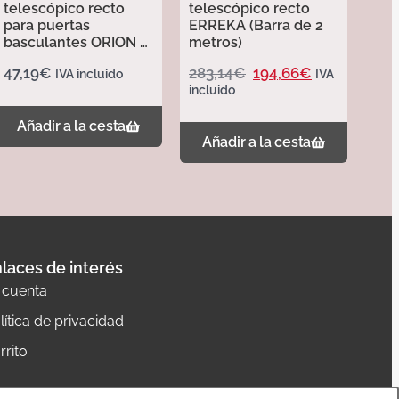
telescópico recto
telescópico recto
para puertas
ERREKA (Barra de 2
basculantes ORION –
metros)
Erreka
47,19
€
283,14
€
194,66
€
IVA incluido
IVA
incluido
Añadir a la cesta
Añadir a la cesta
laces de interés
 cuenta
lítica de privacidad
rrito