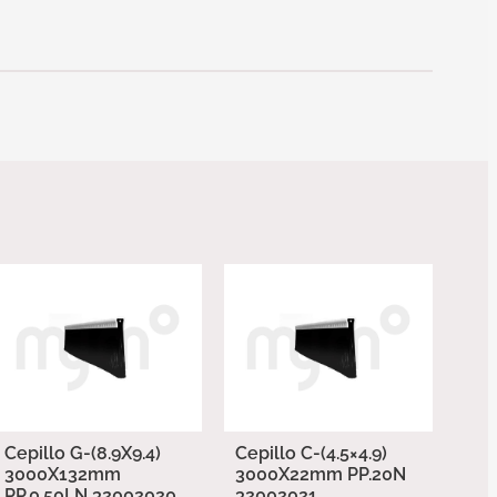
Cepillo G-(8.9X9.4)
Cepillo C-(4.5×4.9)
3000X132mm
3000X22mm PP.20N
PP.0.50LN 32002020
32002021