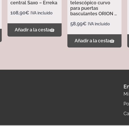
central Saxo – Erreka
telescópico curvo
para puertas
108,90
€
IVA incluido
basculantes ORION –
Erreka
58,99
€
IVA incluido
Añadir a la cesta
Añadir a la cesta
En
Mi
Po
Ca