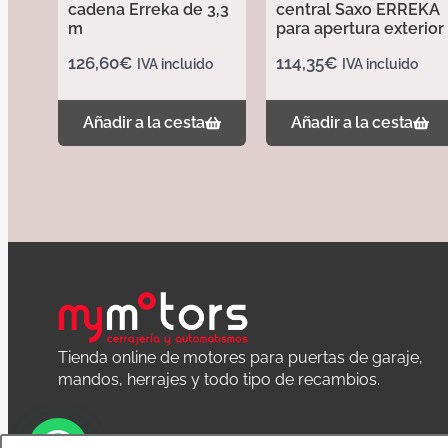
cadena Erreka de 3,3
central Saxo ERREKA
m
para apertura exterior
126,60
€
114,35
€
IVA incluido
IVA incluido
Añadir a la cesta
Añadir a la cesta
Tienda online de motores para puertas de garaje,
mandos, herrajes y todo tipo de recambios.