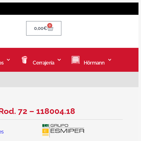
0
0,00
€
os
Cerrajería
Hörmann
Rod. 72 – 118004.18
es