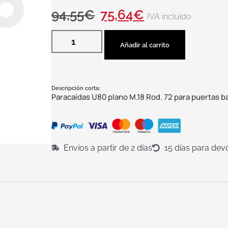
94,55
€
75,64
€
IVA incluido
Añadir al carrito
Descripción corta:
Paracaídas U80 plano M.18 Rod. 72 para puertas b
Envíos a partir de 2 días
15 días para dev