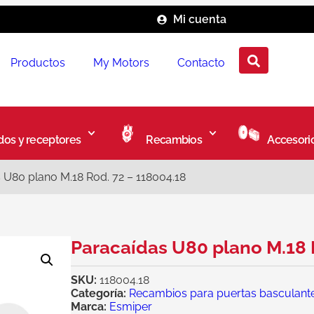
Mi cuenta
Productos
My Motors
Contacto
os y receptores
Recambios
Accesori
 U80 plano M.18 Rod. 72 – 118004.18
Paracaídas U80 plano M.18 
SKU:
118004.18
Categoría:
Recambios para puertas basculant
Marca:
Esmiper