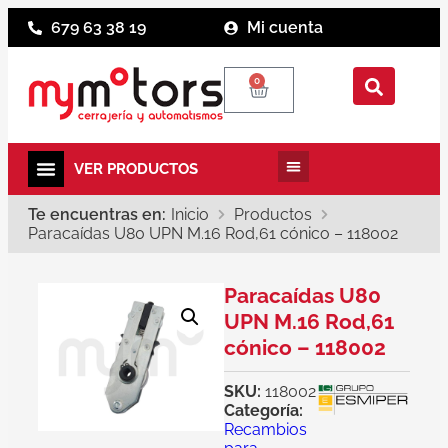
679 63 38 19
Mi cuenta
0
Te encuentras en:
Inicio
Productos
Paracaídas U80 UPN M.16 Rod,61 cónico – 118002
Paracaídas U80
UPN M.16 Rod,61
cónico – 118002
SKU:
118002
Categoría:
Recambios