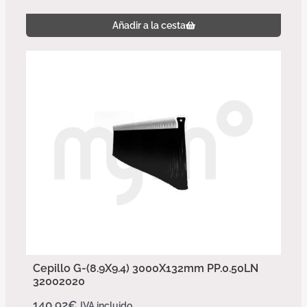
Añadir a la cesta
Cepillo G-(8.9X9.4) 3000X132mm PP.0.50LN
32002020
140,92
€
IVA incluido