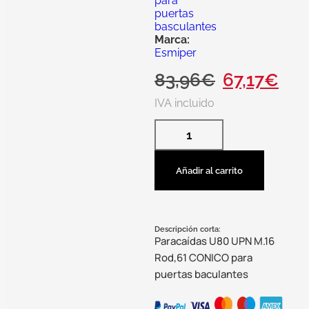
para
puertas
basculantes
Marca:
Esmiper
83,96
€
67,17
€
IVA incluido
Añadir al carrito
Descripción corta:
Paracaídas U80 UPN M.16
Rod,61 CONICO para
puertas baculantes