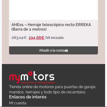
AHE01 – Herraje telescópico recto ERREKA
(Barra de 2 metros)
283,14
€
194,66
€
IVA incluido
Añadir a la cesta
Tienda online de motores para puertas de garaje,
mandos, herrajes y todo tipo de recambios.
Enlaces de interés
Mi cuenta