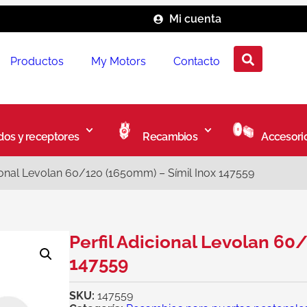
Mi cuenta
Productos
My Motors
Contacto
os y receptores
Recambios
Accesori
cional Levolan 60/120 (1650mm) – Símil Inox 147559
Perfil Adicional Levolan 60
147559
SKU:
147559