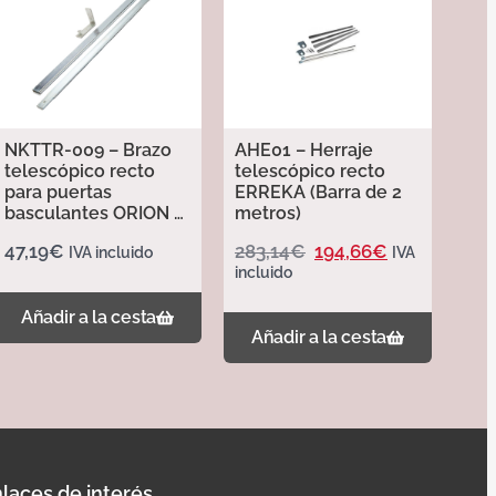
NKTTR-009 – Brazo
AHE01 – Herraje
telescópico recto
telescópico recto
para puertas
ERREKA (Barra de 2
basculantes ORION –
metros)
Erreka
47,19
€
283,14
€
194,66
€
IVA incluido
IVA
incluido
Añadir a la cesta
Añadir a la cesta
laces de interés