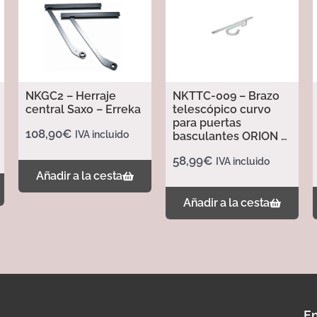
NKGC2 – Herraje
NKTTC-009 – Brazo
central Saxo – Erreka
telescópico curvo
para puertas
108,90
€
IVA incluido
basculantes ORION –
Erreka
58,99
€
IVA incluido
Añadir a la cesta
Añadir a la cesta
En