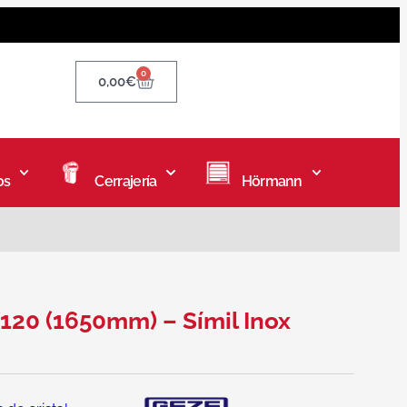
0
0,00
€
os
Cerrajería
Hörmann
/120 (1650mm) – Símil Inox