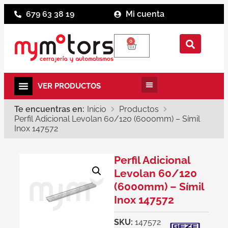
679 63 38 19
Mi cuenta
0
Te encuentras en:
Inicio
Productos
Perfil Adicional Levolan 60/120 (6000mm) – Símil
Inox 147572
Perfil Adicional
Levolan 60/120
(6000mm) – Símil
Inox 147572
SKU:
147572