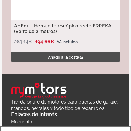
AHE01 – Herraje telescópico recto ERREKA
(Barra de 2 metros)
283,14
€
194,66
€
IVA incluido
Añadir a la cesta
Tienda online de motores para puertas de garaje,
mandos, herrajes y todo tipo de recambios.
Enlaces de interés
Mi cuenta