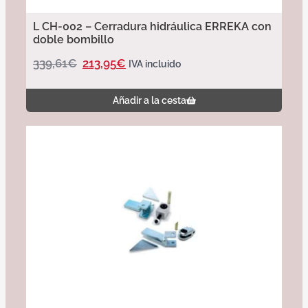
L CH-002 – Cerradura hidráulica ERREKA con
doble bombillo
339,61
€
213,95
€
IVA incluido
Añadir a la cesta