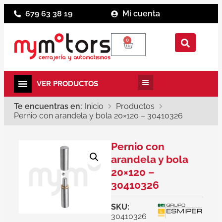
679 63 38 19
Mi cuenta
0
Te encuentras en:
Inicio
Productos
Pernio con arandela y bola 20×120 – 30410326
Pernio con
arandela y bola
20×120 –
30410326
SKU:
30410326