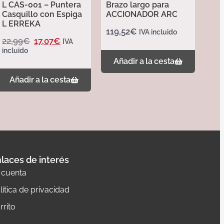
L CAS-001 – Puntera
Brazo largo para
Casquillo con Espiga
ACCIONADOR ARC
L ERREKA
119,52
€
IVA incluido
22,99
€
17,07
€
IVA
incluido
Añadir a la cesta
Añadir a la cesta
laces de interés
 cuenta
lítica de privacidad
rrito