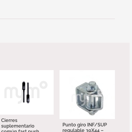
Cierres
Punto giro INF/SUP
suplementario
regulable 30X44 –
común fast push