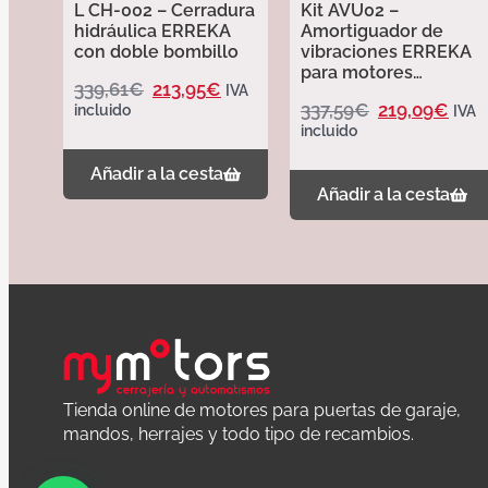
L CH-002 – Cerradura
Kit AVU02 –
hidráulica ERREKA
Amortiguador de
con doble bombillo
vibraciones ERREKA
para motores
339,61
€
213,95
€
IVA
hidráulicos cortos
337,59
€
219,09
€
incluido
IVA
incluido
Añadir a la cesta
Añadir a la cesta
Tienda online de motores para puertas de garaje,
mandos, herrajes y todo tipo de recambios.