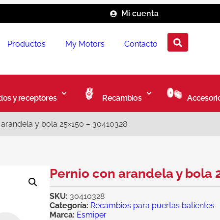
Mi cuenta
Productos
My Motors
Contacto
os y receptores
Recambios
Accesori
 arandela y bola 25×150 – 30410328
Pernio con arandela y bola
SKU:
30410328
Categoría:
Recambios para puertas batientes
Marca:
Esmiper