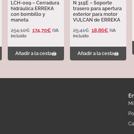
LCH-009 – Cerradura
N 315E – Soporte
hidráulica ERREKA
trasero para apertura
con bombillo y
exterior para motor
maneta
VULCAN de ERREKA
254,10
€
174,70
€
25,41
€
18,86
€
IVA
IVA
incluido
incluido
Añadir a la cesta
Añadir a la cesta
En
Mi
Po
Ca