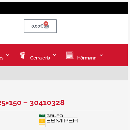
0
0,00
€
os
Cerrajería
Hörmann
 25×150 – 30410328