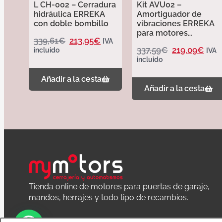
L CH-002 – Cerradura
Kit AVU02 –
hidráulica ERREKA
Amortiguador de
con doble bombillo
vibraciones ERREKA
para motores
339,61
€
213,95
€
IVA
hidráulicos cortos
337,59
€
219,09
€
incluido
IVA
incluido
Añadir a la cesta
Añadir a la cesta
Tienda online de motores para puertas de garaje,
mandos, herrajes y todo tipo de recambios.