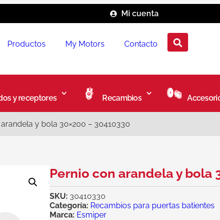
Mi cuenta
Productos
My Motors
Contacto
os y receptores
Recambios
Accesori
 arandela y bola 30×200 – 30410330
Pernio con arandela y bola
SKU:
30410330
Categoría:
Recambios para puertas batientes
Marca:
Esmiper