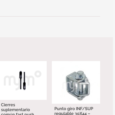
Cierres
Punto giro INF/SUP
suplementario
regulable 30X44 –
común fast push