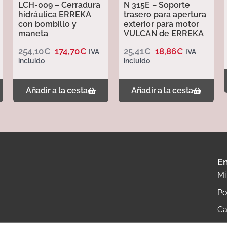
LCH-009 – Cerradura
N 315E – Soporte
hidráulica ERREKA
trasero para apertura
con bombillo y
exterior para motor
maneta
VULCAN de ERREKA
254,10
€
174,70
€
25,41
€
18,86
€
IVA
IVA
incluido
incluido
Añadir a la cesta
Añadir a la cesta
En
Mi
Po
Ca