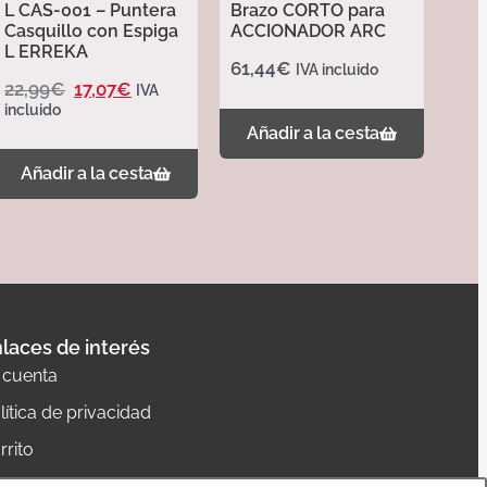
L CAS-001 – Puntera
Brazo CORTO para
Casquillo con Espiga
ACCIONADOR ARC
L ERREKA
61,44
€
IVA incluido
22,99
€
17,07
€
IVA
incluido
Añadir a la cesta
Añadir a la cesta
laces de interés
 cuenta
lítica de privacidad
rrito