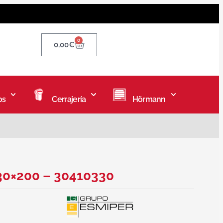
0
0,00
€
os
Cerrajería
Hörmann
 30×200 – 30410330