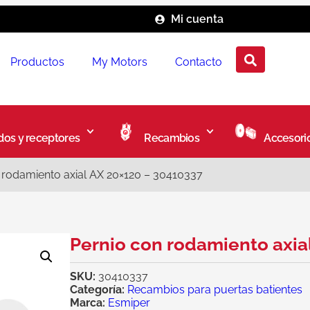
Mi cuenta
Productos
My Motors
Contacto
os y receptores
Recambios
Accesori
 rodamiento axial AX 20×120 – 30410337
Pernio con rodamiento axia
SKU:
30410337
Categoría:
Recambios para puertas batientes
Marca:
Esmiper