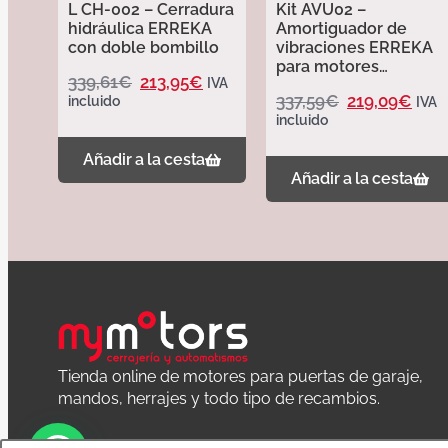
L CH-002 – Cerradura
Kit AVU02 –
hidráulica ERREKA
Amortiguador de
con doble bombillo
vibraciones ERREKA
para motores
339,61
€
213,95
€
IVA
hidráulicos cortos
337,59
€
219,09
€
incluido
IVA
incluido
Añadir a la cesta
Añadir a la cesta
Tienda online de motores para puertas de garaje,
mandos, herrajes y todo tipo de recambios.