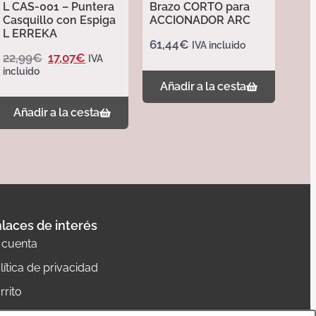
L CAS-001 – Puntera
Brazo CORTO para
Casquillo con Espiga
ACCIONADOR ARC
L ERREKA
61,44
€
IVA incluido
22,99
€
17,07
€
IVA
incluido
Añadir a la cesta
Añadir a la cesta
laces de interés
 cuenta
lítica de privacidad
rrito