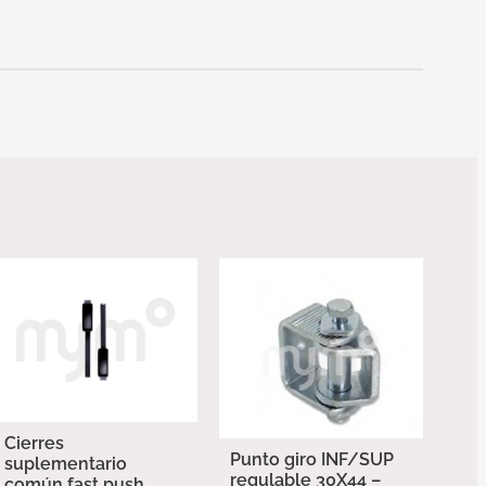
Cierres
Punto giro INF/SUP
suplementario
regulable 30X44 –
común fast push