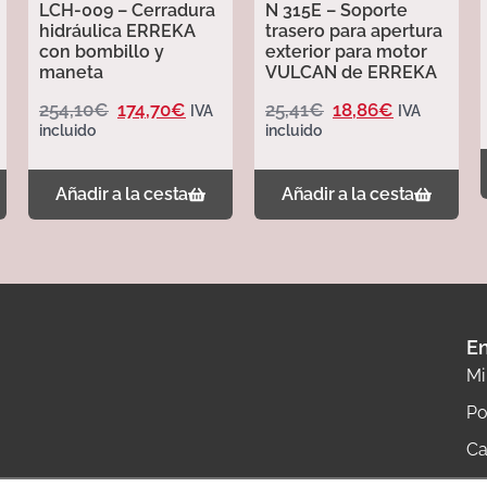
LCH-009 – Cerradura
N 315E – Soporte
hidráulica ERREKA
trasero para apertura
con bombillo y
exterior para motor
maneta
VULCAN de ERREKA
254,10
€
174,70
€
25,41
€
18,86
€
IVA
IVA
incluido
incluido
Añadir a la cesta
Añadir a la cesta
En
Mi
Po
Ca