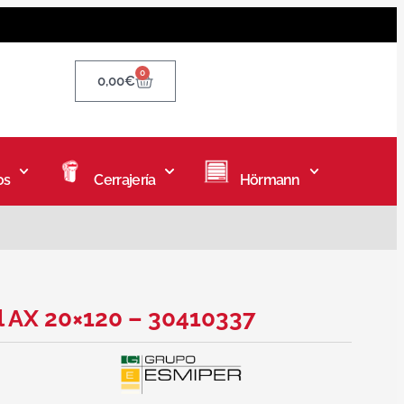
0
0,00
€
os
Cerrajería
Hörmann
l AX 20×120 – 30410337