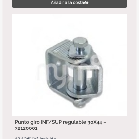
Añadir a la cesta
Punto giro INF/SUP regulable 30X44 –
32120001
13,13
€