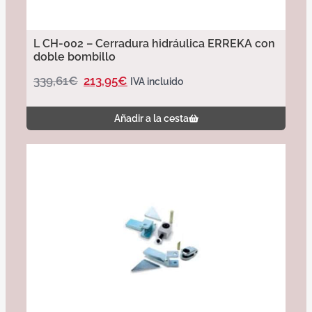
L CH-002 – Cerradura hidráulica ERREKA con
doble bombillo
339,61
€
213,95
€
IVA incluido
Añadir a la cesta