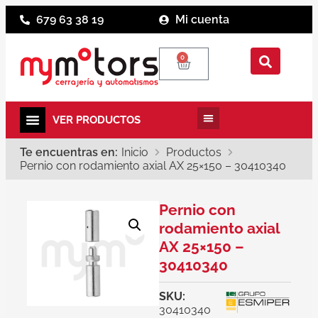
679 63 38 19
Mi cuenta
0
Te encuentras en:
Inicio
Productos
Pernio con rodamiento axial AX 25×150 – 30410340
Pernio con
rodamiento axial
AX 25×150 –
30410340
SKU:
30410340