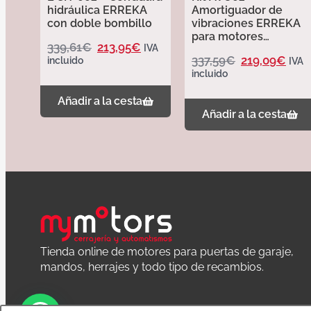
hidráulica ERREKA
Amortiguador de
con doble bombillo
vibraciones ERREKA
para motores
339,61
€
213,95
€
IVA
hidráulicos cortos
337,59
€
219,09
€
incluido
IVA
incluido
Añadir a la cesta
Añadir a la cesta
Tienda online de motores para puertas de garaje,
mandos, herrajes y todo tipo de recambios.