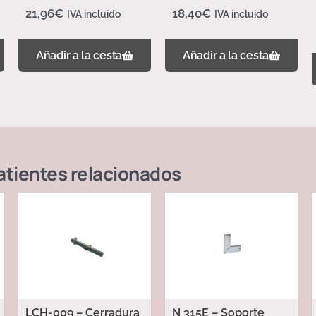
21,96
€
18,40
€
IVA incluido
IVA incluido
Añadir a la cesta
Añadir a la cesta
atientes
relacionados
LCH-009 – Cerradura
N 315E – Soporte