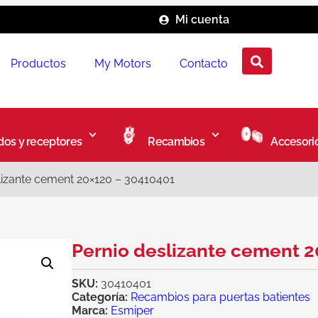
Mi cuenta
Productos
My Motors
Contacto
os y receptores
Recambios
Accesori
lizante cement 20×120 – 30410401
Pernio deslizante cement 
SKU:
30410401
Categoría:
Recambios para puertas batientes
Marca:
Esmiper