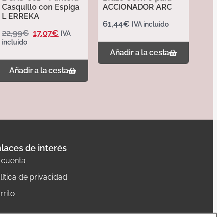
Casquillo con Espiga
ACCIONADOR ARC
L ERREKA
61,44
€
IVA incluido
22,99
€
17,07
€
IVA
incluido
Añadir a la cesta
Añadir a la cesta
laces de interés
 cuenta
lítica de privacidad
rrito