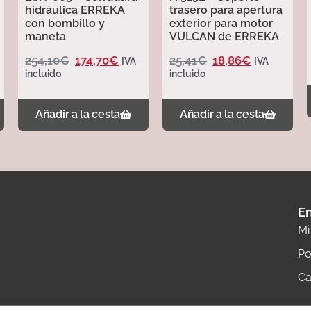
hidráulica ERREKA
trasero para apertura
con bombillo y
exterior para motor
maneta
VULCAN de ERREKA
254,10
€
174,70
€
25,41
€
18,86
€
IVA
IVA
incluido
incluido
Añadir a la cesta
Añadir a la cesta
En
Mi
Po
Ca