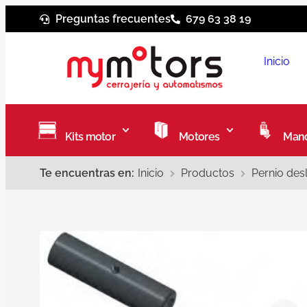
Preguntas frecuentes
679 63 38 19
Inicio
Kits motor
Motores
Mand
Te encuentras en:
Inicio
Productos
Pernio des