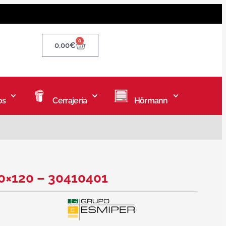
0
0,00
€
os
Cerrajería
Hörmann
20×120 – 30410401